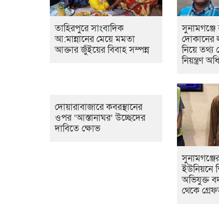
তাহিরপুরে সাংবাদিক
সুনামগঞ্জে
আ:মান্নানের মেয়ে মমতা
দোকানের লা
আক্তার জুঁইয়ের বিবাহ সম্পন্ন
নিয়ে তথ্য 
নিয়ন্ত্রণ 
দোয়ারাবাজারে কবরস্থানের
ওপর ‘আস্তানাঘর’ উচ্ছেদের
দাবিতে ক্ষোভ
সুনামগঞ্জ
ইউনিয়নে শি
অভিযুক্ত 
থেকে গ্রে