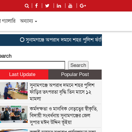
গ্যালারি
অন্যান্য
সুনামগঞ্জে অপরাধ দমনে শহর পুলিশ ফাঁড়ির তৎপরতা বৃদ্ধি ত
earch
Search
Last Update
Popular Post
সুনামগঞ্জে অপরাধ দমনে শহর পুলিশ
ফাঁড়ির তৎপরতা বৃদ্ধি তিন মাসে ১২
মামলা
কর্মদক্ষতা ও মানবিক নেতৃত্বের স্বীকৃতি,
বিদায়ী সংবর্ধনায় সুনামগঞ্জের জেল
সুপার মঈন উদ্দিন ভূঁইয়া