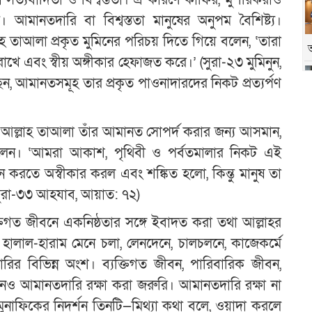
ো সত্যবাদিতা ও বিশ্বস্ততা। এ কারণে কাফির, মুশরিকরাও
আমানতদারি বা বিশ্বস্ততা মানুষের অনুপম বৈশিষ্ট্য।
হ তাআলা প্রকৃত মুমিনের পরিচয় দিতে গিয়ে বলেন, ‘তারা
াখে এবং স্বীয় অঙ্গীকার হেফাজত করে।’ (সুরা-২৩ মুমিনুন,
ছেন, আমানতসমূহ তার প্রকৃত পাওনাদারদের নিকট প্রত্যর্পণ
য় আল্লাহ তাআলা তাঁর আমানত সোপর্দ করার জন্য আসমান,
ছিলেন। ‘আমরা আকাশ, পৃথিবী ও পর্বতমালার নিকট এই
তে অস্বীকার করল এবং শঙ্কিত হলো, কিন্তু মানুষ তা
সুরা-৩৩ আহযাব, আয়াত: ৭২)
যক্তিগত জীবনে একনিষ্ঠতার সঙ্গে ইবাদত করা তথা আল্লাহর
লাল-হারাম মেনে চলা, লেনদেনে, চালচলনে, কাজেকর্মে
ির বিভিন্ন অংশ। ব্যক্তিগত জীবন, পারিবারিক জীবন,
ও আমানতদারি রক্ষা করা জরুরি। আমানতদারি রক্ষা না
ন, মুনাফিকের নিদর্শন তিনটি—মিথ্যা কথা বলে, ওয়াদা করলে