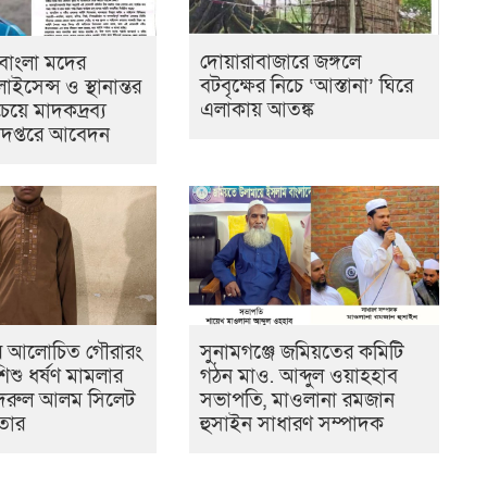
দোয়ারাবাজারে জঙ্গলে
 বাংলা মদের
বটবৃক্ষের নিচে ‘আস্তানা’ ঘিরে
ইসেন্স ও স্থানান্তর
এলাকায় আতঙ্ক
চেয়ে মাদকদ্রব্য
অধিদপ্তরে আবেদন
ের আলোচিত গৌরারং
সুনামগঞ্জে জমিয়তের কমিটি
শু ধর্ষণ মামলার
গঠন মাও. আব্দুল ওয়াহহাব
বদরুল আলম সিলেট
সভাপতি, মাওলানা রমজান
ফতার
হুসাইন সাধারণ সম্পাদক