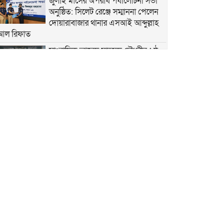
জুলাই মাসের অপরাধ পর্যালোচনা সভা
অনুষ্ঠিত: সিলেট রেঞ্জে সম্মাননা পেলেন
দোয়ারাবাজার থানার এসআই আব্দুল্লাহ
আল রিফাত
সাংবাদিক আবেদ মাহমুদ চৌধুরীর ৬ষ্ঠ
মৃত্যুবার্ষিকী উপলক্ষে স্মরণসভা অনুষ্ঠিত
শান্তিগঞ্জে বসতঘরে হামলা, লুটপাট ও
দখলের অভিযোগে দ্রুত বিচার
ট্রাইব্যুনালে মামলা
কেন্দ্রীয় কৃষক দলের সহ-সাধারণ
সম্পাদক আনিসুল হকের জন্মদিনে
সামাজিক যোগাযোগমাধ্যমে শুভেচ্ছার
জোয়ার
হৃদয়ের ডাকের উদ্যোগে কর্ণফুলীতে
বৃক্ষরোপণ ও চারা বিতরণ কর্মসূচি
অনুষ্ঠিত
নতুন কুঁড়ি স্পোর্টস জাতীয় ফুটবলে