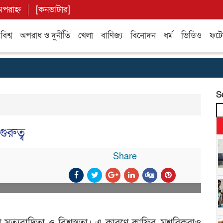
পরাহ্ন
[
কনভাটার
]
বিশ্ব
অপরাধ ও দুর্নীতি
খেলা
বাণিজ্য
বিনোদন
ধর্ম
ভিডিও
ফটো 
S
ুরুত্ব
Share