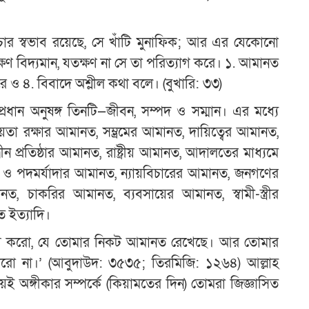
 চার স্বভাব রয়েছে, সে খাঁটি মুনাফিক; আর এর যেকোনো
্ষণ বিদ্যমান, যতক্ষণ না সে তা পরিত্যাগ করে। ১. আমানত
করে ও ৪. বিবাদে অশ্লীল কথা বলে। (বুখারি: ৩৩)
ান অনুষঙ্গ তিনটি—জীবন, সম্পদ ও সম্মান। এর মধ্যে
 রক্ষার আমানত, সম্ভ্রমের আমানত, দায়িত্বের আমানত,
প্রতিষ্ঠার আমানত, রাষ্ট্রীয় আমানত, আদালতের মাধ্যমে
ত্ব ও পদমর্যাদার আমানত, ন্যায়বিচারের আমানত, জনগণের
, চাকরির আমানত, ব্যবসায়ের আমানত, স্বামী-স্ত্রীর
 ইত্যাদি।
 আদায় করো, যে তোমার নিকট আমানত রেখেছে। আর তোমার
 করো না।’ (আবুদাউদ: ৩৫৩৫; তিরমিজি: ১২৬৪) আল্লাহ
চয়ই অঙ্গীকার সম্পর্কে (কিয়ামতের দিন) তোমরা জিজ্ঞাসিত