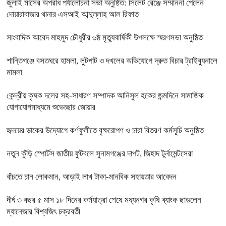
জুলাই মাসের অপরাধ পর্যালোচনা সভা অনুষ্ঠিত: সিলেট রেঞ্জে সম্মাননা পেলেন
দোয়ারাবাজার থানার এসআই আব্দুল্লাহ আল রিফাত
সাংবাদিক আবেদ মাহমুদ চৌধুরীর ৬ষ্ঠ মৃত্যুবার্ষিকী উপলক্ষে স্মরণসভা অনুষ্ঠিত
শান্তিগঞ্জে বসতঘরে হামলা, লুটপাট ও দখলের অভিযোগে দ্রুত বিচার ট্রাইব্যুনালে
মামলা
কেন্দ্রীয় কৃষক দলের সহ-সাধারণ সম্পাদক আনিসুল হকের জন্মদিনে সামাজিক
যোগাযোগমাধ্যমে শুভেচ্ছার জোয়ার
হৃদয়ের ডাকের উদ্যোগে কর্ণফুলীতে বৃক্ষরোপণ ও চারা বিতরণ কর্মসূচি অনুষ্ঠিত
নতুন কুঁড়ি স্পোর্টস জাতীয় ফুটবলে সুনামগঞ্জের দাপট, জিহাদ টুর্নামেন্টসেরা
বাঁচতে চান লোকমান, আড়াই লাখ টাকা-মানবিক সহায়তার আবেদন
দীর্ঘ ৩ বছর ৫ মাস ১৮ দিনের কর্মযাত্রা শেষে মধ্যনগর কৃষি ব্যাংক ছাড়লেন
ম্যানেজার বিশ্বজিৎ চক্রবর্তী