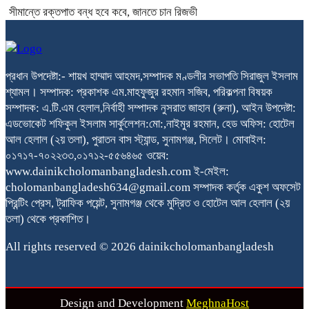
সীমান্তে রক্তপাত বন্ধ হবে কবে, জানতে চান রিজভী
প্রধান উপদেষ্টা:- শায়খ হাম্মাদ আহমদ,সম্পাদক মণ্ডলীর সভাপতি সিরাজুল ইসলাম
শ্যামল। সম্পাদক: প্রকাশক এম.মাহফুজুর রহমান সজিব, পরিকল্পনা বিষয়ক
সম্পাদক: এ.টি.এম হেলাল,নির্বাহী সম্পাদক নুসরাত জাহান (রুনা), আইন উপদেষ্টা:
এডভোকেট শফিকুল ইসলাম সার্কুলেশন:মো:,নাইমুর রহমান, হেড অফিস: হোটেল
আল হেলাল (২য় তলা), পুরাতন বাস স্ট্যান্ড, সুনামগঞ্জ, সিলেট। মোবাইল:
০১৭১৭-৭০২২৩৩,০১৭১২-৫৫৬৪৬৫ ওয়েব:
www.dainikcholomanbangladesh.com ই-মেইল:
cholomanbangladesh634@gmail.com সম্পাদক কর্তৃক একুশ অফসেট
প্রিন্টিং প্রেস, ট্রাফিক পয়েন্ট, সুনামগঞ্জ থেকে মুদ্রিত ও হোটেল আল হেলাল (২য়
তলা) থেকে প্রকাশিত।
All rights reserved © 2026 dainikcholomanbangladesh
Design and Development
MeghnaHost