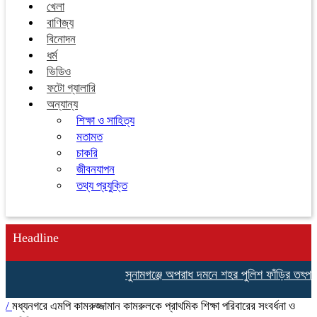
খেলা
বাণিজ্য
বিনোদন
ধর্ম
ভিডিও
ফটো গ্যালারি
অন্যান্য
শিক্ষা ও সাহিত্য
মতামত
চাকরি
জীবনযাপন
তথ্য প্রযুক্তি
Headline
সুনামগঞ্জে অপরাধ দমনে শহর পুলিশ ফাঁড়ির তৎপরতা
/
মধ্যনগরে এমপি কামরুজ্জামান কামরুলকে প্রাথমিক শিক্ষা পরিবারের সংবর্ধনা ও