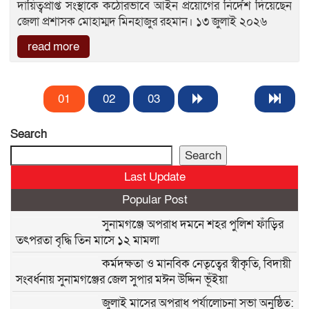
দায়িত্বপ্রাপ্ত সংস্থাকে কঠোরভাবে আইন প্রয়োগের নির্দেশ দিয়েছেন
জেলা প্রশাসক মোহাম্মদ মিনহাজুর রহমান। ১৩ জুলাই ২০২৬
read more
01
02
03
Search
Search
Last Update
Popular Post
সুনামগঞ্জে অপরাধ দমনে শহর পুলিশ ফাঁড়ির
তৎপরতা বৃদ্ধি তিন মাসে ১২ মামলা
কর্মদক্ষতা ও মানবিক নেতৃত্বের স্বীকৃতি, বিদায়ী
সংবর্ধনায় সুনামগঞ্জের জেল সুপার মঈন উদ্দিন ভূঁইয়া
জুলাই মাসের অপরাধ পর্যালোচনা সভা অনুষ্ঠিত: