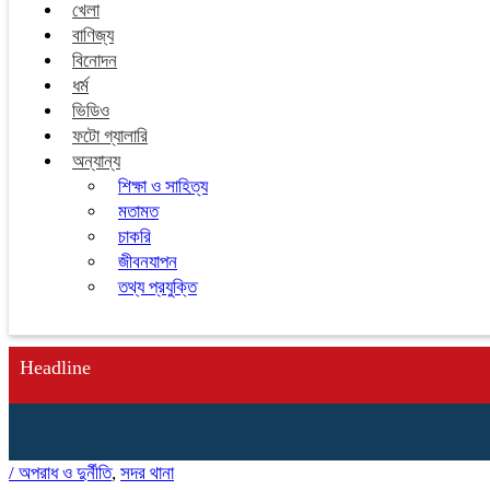
খেলা
বাণিজ্য
বিনোদন
ধর্ম
ভিডিও
ফটো গ্যালারি
অন্যান্য
শিক্ষা ও সাহিত্য
মতামত
চাকরি
জীবনযাপন
তথ্য প্রযুক্তি
Headline
/
অপরাধ ও দুর্নীতি
,
সদর থানা