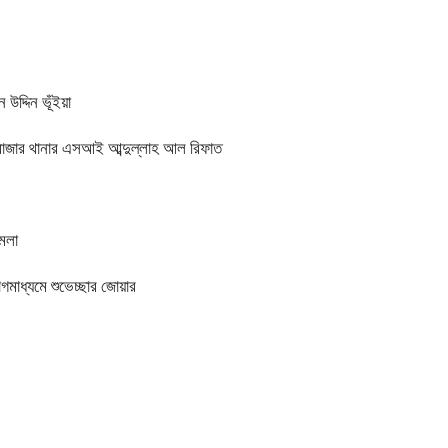
 উদ্দিন ভূঁইয়া
ারাবাজার থানার এসআই আব্দুল্লাহ আল রিফাত
ামলা
মাধ্যমে শুভেচ্ছার জোয়ার