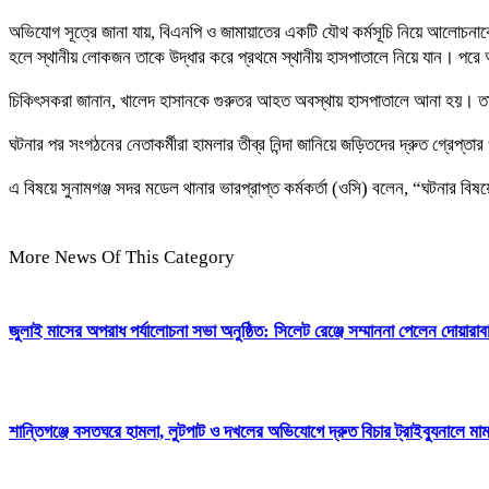
অভিযোগ সূত্রে জানা যায়, বিএনপি ও জামায়াতের একটি যৌথ কর্মসূচি নিয়ে আলোচনা
হলে স্থানীয় লোকজন তাকে উদ্ধার করে প্রথমে স্থানীয় হাসপাতালে নিয়ে যান। প
চিকিৎসকরা জানান, খালেদ হাসানকে গুরুতর আহত অবস্থায় হাসপাতালে আনা হয়। তার শর
ঘটনার পর সংগঠনের নেতাকর্মীরা হামলার তীব্র নিন্দা জানিয়ে জড়িতদের দ্রুত গ্রেপ্তার 
এ বিষয়ে সুনামগঞ্জ সদর মডেল থানার ভারপ্রাপ্ত কর্মকর্তা (ওসি) বলেন, “ঘটনার
More News Of This Category
জুলাই মাসের অপরাধ পর্যালোচনা সভা অনুষ্ঠিত: সিলেট রেঞ্জে সম্মাননা পেলেন দোয়া
শান্তিগঞ্জে বসতঘরে হামলা, লুটপাট ও দখলের অভিযোগে দ্রুত বিচার ট্রাইব্যুনালে মা