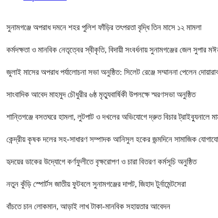
সুনামগঞ্জে অপরাধ দমনে শহর পুলিশ ফাঁড়ির তৎপরতা বৃদ্ধি তিন মাসে ১২ মামলা
কর্মদক্ষতা ও মানবিক নেতৃত্বের স্বীকৃতি, বিদায়ী সংবর্ধনায় সুনামগঞ্জের জেল সুপার মঈন
জুলাই মাসের অপরাধ পর্যালোচনা সভা অনুষ্ঠিত: সিলেট রেঞ্জে সম্মাননা পেলেন দোয়
সাংবাদিক আবেদ মাহমুদ চৌধুরীর ৬ষ্ঠ মৃত্যুবার্ষিকী উপলক্ষে স্মরণসভা অনুষ্ঠিত
শান্তিগঞ্জে বসতঘরে হামলা, লুটপাট ও দখলের অভিযোগে দ্রুত বিচার ট্রাইব্যুনালে ম
কেন্দ্রীয় কৃষক দলের সহ-সাধারণ সম্পাদক আনিসুল হকের জন্মদিনে সামাজিক যোগাযোগ
হৃদয়ের ডাকের উদ্যোগে কর্ণফুলীতে বৃক্ষরোপণ ও চারা বিতরণ কর্মসূচি অনুষ্ঠিত
নতুন কুঁড়ি স্পোর্টস জাতীয় ফুটবলে সুনামগঞ্জের দাপট, জিহাদ টুর্নামেন্টসেরা
বাঁচতে চান লোকমান, আড়াই লাখ টাকা-মানবিক সহায়তার আবেদন