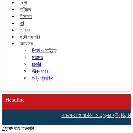
খেলা
বাণিজ্য
বিনোদন
ধর্ম
ভিডিও
ফটো গ্যালারি
অন্যান্য
শিক্ষা ও সাহিত্য
মতামত
চাকরি
জীবনযাপন
তথ্য প্রযুক্তি
Headline
কর্মদক্ষতা ও মানবিক নেতৃত্বের স্বীকৃতি, বিদা
/
সুনামগঞ্জে যাদুকাটা