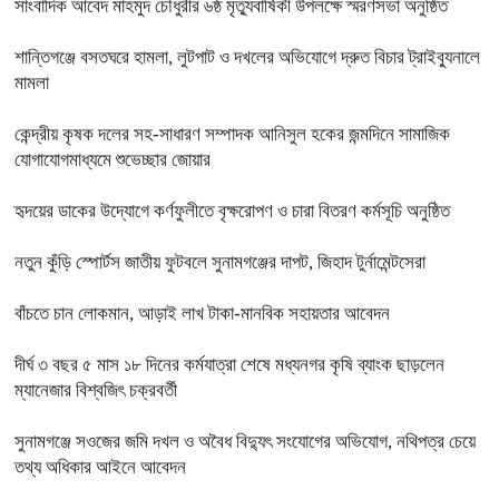
সাংবাদিক আবেদ মাহমুদ চৌধুরীর ৬ষ্ঠ মৃত্যুবার্ষিকী উপলক্ষে স্মরণসভা অনুষ্ঠিত
শান্তিগঞ্জে বসতঘরে হামলা, লুটপাট ও দখলের অভিযোগে দ্রুত বিচার ট্রাইব্যুনালে
মামলা
কেন্দ্রীয় কৃষক দলের সহ-সাধারণ সম্পাদক আনিসুল হকের জন্মদিনে সামাজিক
যোগাযোগমাধ্যমে শুভেচ্ছার জোয়ার
হৃদয়ের ডাকের উদ্যোগে কর্ণফুলীতে বৃক্ষরোপণ ও চারা বিতরণ কর্মসূচি অনুষ্ঠিত
নতুন কুঁড়ি স্পোর্টস জাতীয় ফুটবলে সুনামগঞ্জের দাপট, জিহাদ টুর্নামেন্টসেরা
বাঁচতে চান লোকমান, আড়াই লাখ টাকা-মানবিক সহায়তার আবেদন
দীর্ঘ ৩ বছর ৫ মাস ১৮ দিনের কর্মযাত্রা শেষে মধ্যনগর কৃষি ব্যাংক ছাড়লেন
ম্যানেজার বিশ্বজিৎ চক্রবর্তী
সুনামগঞ্জে সওজের জমি দখল ও অবৈধ বিদ্যুৎ সংযোগের অভিযোগ, নথিপত্র চেয়ে
তথ্য অধিকার আইনে আবেদন