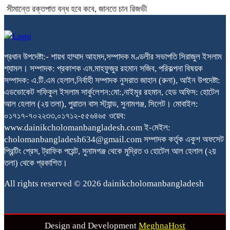
সীমান্তে রক্তপাত বন্ধ হবে কবে, জানতে চান রিজভী
প্রধান উপদেষ্টা:- শায়খ হাম্মাদ আহমদ,সম্পাদক মণ্ডলীর সভাপতি সিরাজুল ইসলাম
শ্যামল। সম্পাদক: প্রকাশক এম.মাহফুজুর রহমান সজিব, পরিকল্পনা বিষয়ক
সম্পাদক: এ.টি.এম হেলাল,নির্বাহী সম্পাদক নুসরাত জাহান (রুনা), আইন উপদেষ্টা:
এডভোকেট শফিকুল ইসলাম সার্কুলেশন:মো:,নাইমুর রহমান, হেড অফিস: হোটেল
আল হেলাল (২য় তলা), পুরাতন বাস স্ট্যান্ড, সুনামগঞ্জ, সিলেট। মোবাইল:
০১৭১৭-৭০২২৩৩,০১৭১২-৫৫৬৪৬৫ ওয়েব:
www.dainikcholomanbangladesh.com ই-মেইল:
cholomanbangladesh634@gmail.com সম্পাদক কর্তৃক একুশ অফসেট
প্রিন্টিং প্রেস, ট্রাফিক পয়েন্ট, সুনামগঞ্জ থেকে মুদ্রিত ও হোটেল আল হেলাল (২য়
তলা) থেকে প্রকাশিত।
All rights reserved © 2026 dainikcholomanbangladesh
Design and Development
MeghnaHost