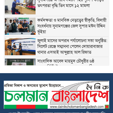
তৎপরতা বৃদ্ধি তিন মাসে ১২ মামলা
কর্মদক্ষতা ও মানবিক নেতৃত্বের স্বীকৃতি, বিদায়ী
সংবর্ধনায় সুনামগঞ্জের জেল সুপার মঈন উদ্দিন
ভূঁইয়া
জুলাই মাসের অপরাধ পর্যালোচনা সভা অনুষ্ঠিত:
সিলেট রেঞ্জে সম্মাননা পেলেন দোয়ারাবাজার
থানার এসআই আব্দুল্লাহ আল রিফাত
সাংবাদিক আবেদ মাহমুদ চৌধুরীর ৬ষ্ঠ
মৃত্যুবার্ষিকী উপলক্ষে স্মরণসভা অনুষ্ঠিত
শান্তিগঞ্জে বসতঘরে হামলা, লুটপাট ও দখলের
অভিযোগে দ্রুত বিচার ট্রাইব্যুনালে মামলা
কেন্দ্রীয় কৃষক দলের সহ-সাধারণ সম্পাদক
আনিসুল হকের জন্মদিনে সামাজিক