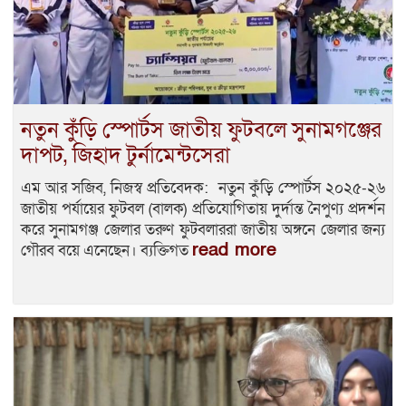
নতুন কুঁড়ি স্পোর্টস জাতীয় ফুটবলে সুনামগঞ্জের
দাপট, জিহাদ টুর্নামেন্টসেরা
এম আর সজিব, নিজস্ব প্রতিবেদক: নতুন কুঁড়ি স্পোর্টস ২০২৫-২৬
জাতীয় পর্যায়ের ফুটবল (বালক) প্রতিযোগিতায় দুর্দান্ত নৈপুণ্য প্রদর্শন
করে সুনামগঞ্জ জেলার তরুণ ফুটবলাররা জাতীয় অঙ্গনে জেলার জন্য
read more
গৌরব বয়ে এনেছেন। ব্যক্তিগত