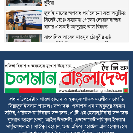
ভূঁইয়া
জুলাই মাসের অপরাধ পর্যালোচনা সভা অনুষ্ঠিত:
সিলেট রেঞ্জে সম্মাননা পেলেন দোয়ারাবাজার
থানার এসআই আব্দুল্লাহ আল রিফাত
সাংবাদিক আবেদ মাহমুদ চৌধুরীর ৬ষ্ঠ
মৃত্যুবার্ষিকী উপলক্ষে স্মরণসভা অনুষ্ঠিত
শান্তিগঞ্জে বসতঘরে হামলা, লুটপাট ও দখলের
অভিযোগে দ্রুত বিচার ট্রাইব্যুনালে মামলা
কেন্দ্রীয় কৃষক দলের সহ-সাধারণ সম্পাদক
আনিসুল হকের জন্মদিনে সামাজিক
যোগাযোগমাধ্যমে শুভেচ্ছার জোয়ার
প্রধান উপদেষ্টা:- শায়খ হাম্মাদ আহমদ,সম্পাদক মণ্ডলীর সভাপতি
সিরাজুল ইসলাম শ্যামল। সম্পাদক: প্রকাশক এম.মাহফুজুর রহমান
হৃদয়ের ডাকের উদ্যোগে কর্ণফুলীতে বৃক্ষরোপণ
সজিব, পরিকল্পনা বিষয়ক সম্পাদক: এ.টি.এম হেলাল,নির্বাহী সম্পাদক
ও চারা বিতরণ কর্মসূচি অনুষ্ঠিত
নুসরাত জাহান (রুনা), আইন উপদেষ্টা: এডভোকেট শফিকুল ইসলাম
সার্কুলেশন:মো:,নাইমুর রহমান, হেড অফিস: হোটেল আল হেলাল (২য়
নতুন কুঁড়ি স্পোর্টস জাতীয় ফুটবলে সুনামগঞ্জের