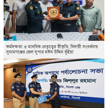
কর্মদক্ষতা ও মানবিক নেতৃত্বের স্বীকৃতি, বিদায়ী সংবর্ধনায়
সুনামগঞ্জের জেল সুপার মঈন উদ্দিন ভূঁইয়া