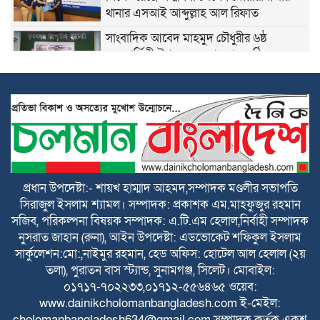
থানার এসআই আব্দুল্লাহ আল রিফাত
সাংবাদিক আবেদ মাহমুদ চৌধুরীর ৬ষ্ঠ
মৃত্যুবার্ষিকী উপলক্ষে স্মরণসভা অনুষ্ঠিত
শান্তিগঞ্জে বসতঘরে হামলা, লুটপাট ও দখলের
অভিযোগে দ্রুত বিচার ট্রাইব্যুনালে মামলা
কেন্দ্রীয় কৃষক দলের সহ-সাধারণ সম্পাদক
আনিসুল হকের জন্মদিনে সামাজিক
যোগাযোগমাধ্যমে শুভেচ্ছার জোয়ার
প্রধান উপদেষ্টা:- শায়খ হাম্মাদ আহমদ,সম্পাদক মণ্ডলীর সভাপতি
সিরাজুল ইসলাম শ্যামল। সম্পাদক: প্রকাশক এম.মাহফুজুর রহমান
হৃদয়ের ডাকের উদ্যোগে কর্ণফুলীতে বৃক্ষরোপণ
সজিব, পরিকল্পনা বিষয়ক সম্পাদক: এ.টি.এম হেলাল,নির্বাহী সম্পাদক
ও চারা বিতরণ কর্মসূচি অনুষ্ঠিত
নুসরাত জাহান (রুনা), আইন উপদেষ্টা: এডভোকেট শফিকুল ইসলাম
সার্কুলেশন:মো:,নাইমুর রহমান, হেড অফিস: হোটেল আল হেলাল (২য়
নতুন কুঁড়ি স্পোর্টস জাতীয় ফুটবলে সুনামগঞ্জের
তলা), পুরাতন বাস স্ট্যান্ড, সুনামগঞ্জ, সিলেট। মোবাইল:
দাপট, জিহাদ টুর্নামেন্টসেরা
০১৭১৭-৭০২২৩৩,০১৭১২-৫৫৬৪৬৫ ওয়েব:
www.dainikcholomanbangladesh.com ই-মেইল:
cholomanbangladesh634@gmail.com সম্পাদক কর্তৃক একুশ