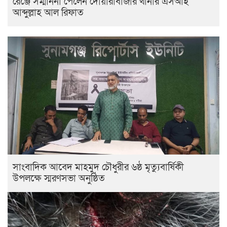
রেঞ্জে সম্মাননা পেলেন দোয়ারাবাজার থানার এসআই
আব্দুল্লাহ আল রিফাত
সাংবাদিক আবেদ মাহমুদ চৌধুরীর ৬ষ্ঠ মৃত্যুবার্ষিকী
উপলক্ষে স্মরণসভা অনুষ্ঠিত