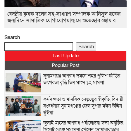
কেন্দ্রীয় কৃষক দলের সহ-সাধারণ সম্পাদক আনিসুল হকের
জন্মদিনে সামাজিক যোগাযোগমাধ্যমে শুভেচ্ছার জোয়ার
Search
Search
Last Update
Popular Post
সুনামগঞ্জে অপরাধ দমনে শহর পুলিশ ফাঁড়ির
তৎপরতা বৃদ্ধি তিন মাসে ১২ মামলা
কর্মদক্ষতা ও মানবিক নেতৃত্বের স্বীকৃতি, বিদায়ী
সংবর্ধনায় সুনামগঞ্জের জেল সুপার মঈন উদ্দিন
ভূঁইয়া
জুলাই মাসের অপরাধ পর্যালোচনা সভা অনুষ্ঠিত:
সিলেট রেঞ্জে সম্মাননা পেলেন দোয়ারাবাজার