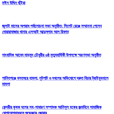
মঈন উদ্দিন ভূঁইয়া
জুলাই মাসের অপরাধ পর্যালোচনা সভা অনুষ্ঠিত: সিলেট রেঞ্জে সম্মাননা পেলেন
দোয়ারাবাজার থানার এসআই আব্দুল্লাহ আল রিফাত
সাংবাদিক আবেদ মাহমুদ চৌধুরীর ৬ষ্ঠ মৃত্যুবার্ষিকী উপলক্ষে স্মরণসভা অনুষ্ঠিত
শান্তিগঞ্জে বসতঘরে হামলা, লুটপাট ও দখলের অভিযোগে দ্রুত বিচার ট্রাইব্যুনালে
মামলা
কেন্দ্রীয় কৃষক দলের সহ-সাধারণ সম্পাদক আনিসুল হকের জন্মদিনে সামাজিক
যোগাযোগমাধ্যমে শুভেচ্ছার জোয়ার