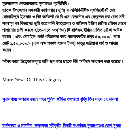
নুরুজ্জামান দোয়ারাবাজার সুনামগঞ্জ প্রতিনিধি :
ছাতক উপজেলার সহকারী কমিশনার (ভূমি) ও এক্সিকিউটিভ ম্যাজিস্ট্রেট মোঃ
মোজাহিদুল ইসলাম ও বিট কর্মকর্তা কে বি এম ফেরদৌস এর নেতৃত্বে মরা চেলা নদী
সংলগ্ন বন বিভাগের ভূমি হতে বালি উত্তোলন ও বালিসহ ইঞ্জিন চালিত নৌকা যোগে
পালানোর চেষ্টা করলে হাতে-নাতে ০৩(তিন) টি বালিসহ ইঞ্জিন চালিত নৌকা আটক
করেন। এবং মোবাইল কোর্ট পরিচালনা করে প্রত্যেকটির জন্য ৫০,০০০/- করে
মোট ১,৫০,০০০/- (এক লক্ষ পঞ্চাশ হাজার টাকা) মাত্র জরিমানা ধার্য ও আদায়
করেন।
অবৈধ ভাবে উত্তোলনকৃত বালি জব্দ করে ছাতক বিট অফিসে সংরক্ষণ করা হয়েছে।
More News Of This Category
সুনামগঞ্জে অপরাধ দমনে শহর পুলিশ ফাঁড়ির তৎপরতা বৃদ্ধি তিন মাসে ১২ মামলা
কর্মদক্ষতা ও মানবিক নেতৃত্বের স্বীকৃতি, বিদায়ী সংবর্ধনায় সুনামগঞ্জের জেল সুপার