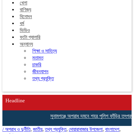
খেলা
বাণিজ্য
বিনোদন
ধর্ম
ভিডিও
ফটো গ্যালারি
অন্যান্য
শিক্ষা ও সাহিত্য
মতামত
চাকরি
জীবনযাপন
তথ্য প্রযুক্তি
Headline
সুনামগঞ্জে অপরাধ দমনে শহর পুলিশ ফাঁড়ির তৎপরতা ব
/
অপরাধ ও দুর্নীতি
,
জাতীয়
,
তথ্য প্রযুক্তি
,
দোয়ারাবাজার উপজেলা
,
বাংলাদেশ
,