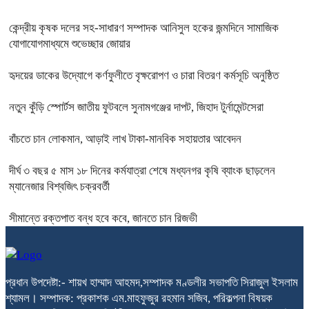
কেন্দ্রীয় কৃষক দলের সহ-সাধারণ সম্পাদক আনিসুল হকের জন্মদিনে সামাজিক
যোগাযোগমাধ্যমে শুভেচ্ছার জোয়ার
হৃদয়ের ডাকের উদ্যোগে কর্ণফুলীতে বৃক্ষরোপণ ও চারা বিতরণ কর্মসূচি অনুষ্ঠিত
নতুন কুঁড়ি স্পোর্টস জাতীয় ফুটবলে সুনামগঞ্জের দাপট, জিহাদ টুর্নামেন্টসেরা
বাঁচতে চান লোকমান, আড়াই লাখ টাকা-মানবিক সহায়তার আবেদন
দীর্ঘ ৩ বছর ৫ মাস ১৮ দিনের কর্মযাত্রা শেষে মধ্যনগর কৃষি ব্যাংক ছাড়লেন
ম্যানেজার বিশ্বজিৎ চক্রবর্তী
সীমান্তে রক্তপাত বন্ধ হবে কবে, জানতে চান রিজভী
প্রধান উপদেষ্টা:- শায়খ হাম্মাদ আহমদ,সম্পাদক মণ্ডলীর সভাপতি সিরাজুল ইসলাম
শ্যামল। সম্পাদক: প্রকাশক এম.মাহফুজুর রহমান সজিব, পরিকল্পনা বিষয়ক