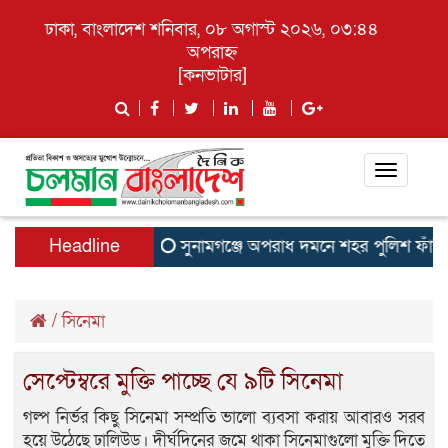
ঢাকা, বাংলাদেশ শনিবার, ০৮ অগাস্ট ২০২৬, ০৩:৪৪
অপরাহ্ন
[
কনভাটার
]
Toggle
navigati
Headline
সুনামগঞ্জে অপরাধ দমনে শহর পুলিশ ফাঁড়ির
/
সিনেমা
সেপ্টেম্বরে মুক্তি পাচ্ছে যে ৯টি সিনেমা
গল্প নির্ভর কিছু সিনেমা সম্প্রতি ভালো ব্যবসা করায় আবারও সরব
হয়ে উঠেছে ঢালিউড। দীর্ঘদিনের জমে থাকা সিনেমাগুলো মুক্তি দিতে