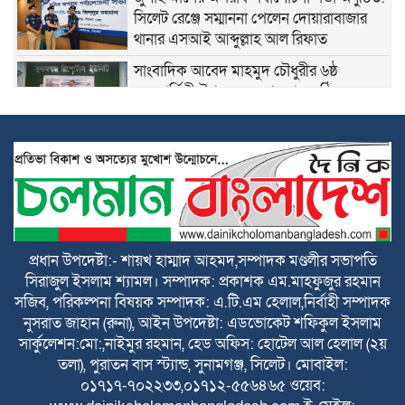
সিলেট রেঞ্জে সম্মাননা পেলেন দোয়ারাবাজার
থানার এসআই আব্দুল্লাহ আল রিফাত
সাংবাদিক আবেদ মাহমুদ চৌধুরীর ৬ষ্ঠ
মৃত্যুবার্ষিকী উপলক্ষে স্মরণসভা অনুষ্ঠিত
শান্তিগঞ্জে বসতঘরে হামলা, লুটপাট ও দখলের
অভিযোগে দ্রুত বিচার ট্রাইব্যুনালে মামলা
কেন্দ্রীয় কৃষক দলের সহ-সাধারণ সম্পাদক
আনিসুল হকের জন্মদিনে সামাজিক
যোগাযোগমাধ্যমে শুভেচ্ছার জোয়ার
প্রধান উপদেষ্টা:- শায়খ হাম্মাদ আহমদ,সম্পাদক মণ্ডলীর সভাপতি
সিরাজুল ইসলাম শ্যামল। সম্পাদক: প্রকাশক এম.মাহফুজুর রহমান
হৃদয়ের ডাকের উদ্যোগে কর্ণফুলীতে বৃক্ষরোপণ
সজিব, পরিকল্পনা বিষয়ক সম্পাদক: এ.টি.এম হেলাল,নির্বাহী সম্পাদক
ও চারা বিতরণ কর্মসূচি অনুষ্ঠিত
নুসরাত জাহান (রুনা), আইন উপদেষ্টা: এডভোকেট শফিকুল ইসলাম
সার্কুলেশন:মো:,নাইমুর রহমান, হেড অফিস: হোটেল আল হেলাল (২য়
নতুন কুঁড়ি স্পোর্টস জাতীয় ফুটবলে সুনামগঞ্জের
তলা), পুরাতন বাস স্ট্যান্ড, সুনামগঞ্জ, সিলেট। মোবাইল:
দাপট, জিহাদ টুর্নামেন্টসেরা
০১৭১৭-৭০২২৩৩,০১৭১২-৫৫৬৪৬৫ ওয়েব: