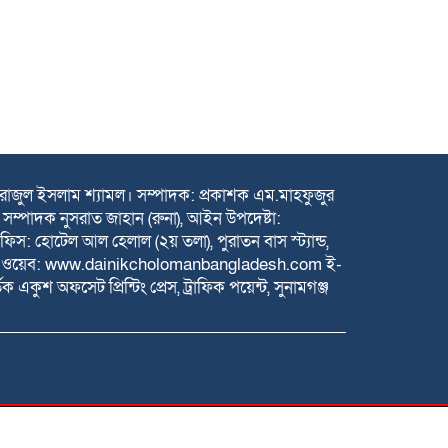
সিরাজুল ইসলাম শ্যামল। সম্পাদক: প্রকাশক এম.মাহফুজুর
সম্পাদক নুসরাত জাহান (রুনা), আইন উপদেষ্টা:
: হোটেল আল হেলাল (২য় তলা), পুরাতন বাস স্ট্যান্ড,
৫ ওয়েব: www.dainikcholomanbangladesh.com ই-
অফসেট প্রিন্টিং প্রেস, ট্রাফিক পয়েন্ট, সুনামগঞ্জ