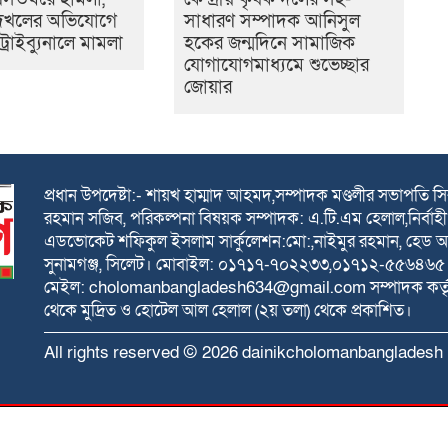
 দখলের অভিযোগে
সাধারণ সম্পাদক আনিসুল
 ট্রাইব্যুনালে মামলা
হকের জন্মদিনে সামাজিক
যোগাযোগমাধ্যমে শুভেচ্ছার
জোয়ার
প্রধান উপদেষ্টা:- শায়খ হাম্মাদ আহমদ,সম্পাদক মণ্ডলীর সভাপতি 
রহমান সজিব, পরিকল্পনা বিষয়ক সম্পাদক: এ.টি.এম হেলাল,নির্বাহী 
এডভোকেট শফিকুল ইসলাম সার্কুলেশন:মো:,নাইমুর রহমান, হেড অফিস
সুনামগঞ্জ, সিলেট। মোবাইল: ০১৭১৭-৭০২২৩৩,০১৭১২-৫৫৬৪৬
মেইল: cholomanbangladesh634@gmail.com সম্পাদক কর্তৃক একুশ 
থেকে মুদ্রিত ও হোটেল আল হেলাল (২য় তলা) থেকে প্রকাশিত।
All rights reserved © 2026 dainikcholomanbangladesh
Design and Development
MeghnaHost