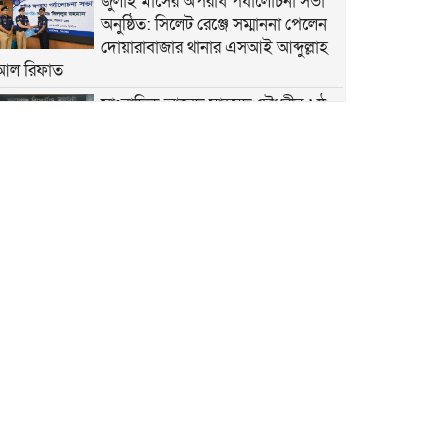
জুলাই মাসের অপরাধ পর্যালোচনা সভা
অনুষ্ঠিত: সিলেট রেঞ্জে সম্মাননা পেলেন
দোয়ারাবাজার থানার এসআই আব্দুল্লাহ
আল রিফাত
সাংবাদিক আবেদ মাহমুদ চৌধুরীর ৬ষ্ঠ
মৃত্যুবার্ষিকী উপলক্ষে স্মরণসভা অনুষ্ঠিত
শান্তিগঞ্জে বসতঘরে হামলা, লুটপাট ও
দখলের অভিযোগে দ্রুত বিচার
ট্রাইব্যুনালে মামলা
কেন্দ্রীয় কৃষক দলের সহ-সাধারণ
সম্পাদক আনিসুল হকের জন্মদিনে
সামাজিক যোগাযোগমাধ্যমে শুভেচ্ছার
জোয়ার
হৃদয়ের ডাকের উদ্যোগে কর্ণফুলীতে
বৃক্ষরোপণ ও চারা বিতরণ কর্মসূচি
অনুষ্ঠিত
নতুন কুঁড়ি স্পোর্টস জাতীয় ফুটবলে