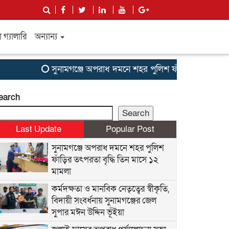
গ্যালারি
অন্যান্য
সুনামগঞ্জে অপরাধ দমনে শহর পুলিশ ফাঁড়ির তৎপরতা বৃদ্ধি 
earch
Search
Last Update
Popular Post
সুনামগঞ্জে অপরাধ দমনে শহর পুলিশ
ফাঁড়ির তৎপরতা বৃদ্ধি তিন মাসে ১২
মামলা
কর্মদক্ষতা ও মানবিক নেতৃত্বের স্বীকৃতি,
বিদায়ী সংবর্ধনায় সুনামগঞ্জের জেল
সুপার মঈন উদ্দিন ভূঁইয়া