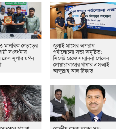
 ও মানবিক নেতৃত্বের
জুলাই মাসের অপরাধ
িদায়ী সংবর্ধনায়
পর্যালোচনা সভা অনুষ্ঠিত:
ের জেল সুপার মঈন
সিলেট রেঞ্জে সম্মাননা পেলেন
া
দোয়ারাবাজার থানার এসআই
আব্দুল্লাহ আল রিফাত
ে বসতঘরে হামলা,
কেন্দ্রীয় কৃষক দলের সহ-