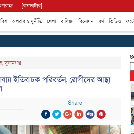
পরাহ্ন
[
কনভাটার
]
বিশ্ব
অপরাধ ও দুর্নীতি
খেলা
বাণিজ্য
বিনোদন
ধর্ম
ভিডিও
ফটো 
S
ত
,
সুনামগঞ্জ
সেবায় ইতিবাচক পরিবর্তন, রোগীদের আস্থা
ল
Share