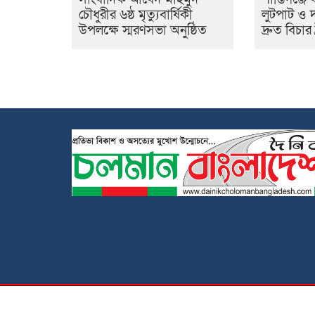
চৌধুরীর ৬ষ্ঠ মৃত্যুবার্ষিকী
লুটপাট ও
উপলক্ষে স্মরণসভা অনুষ্ঠিত
দ্রুত বিচার