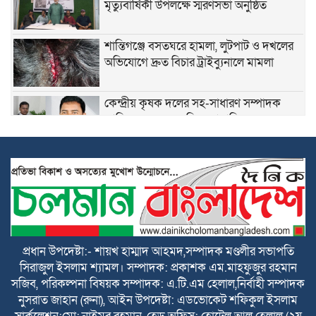
মৃত্যুবার্ষিকী উপলক্ষে স্মরণসভা অনুষ্ঠিত
শান্তিগঞ্জে বসতঘরে হামলা, লুটপাট ও দখলের
অভিযোগে দ্রুত বিচার ট্রাইব্যুনালে মামলা
কেন্দ্রীয় কৃষক দলের সহ-সাধারণ সম্পাদক
আনিসুল হকের জন্মদিনে সামাজিক
যোগাযোগমাধ্যমে শুভেচ্ছার জোয়ার
হৃদয়ের ডাকের উদ্যোগে কর্ণফুলীতে বৃক্ষরোপণ
ও চারা বিতরণ কর্মসূচি অনুষ্ঠিত
নতুন কুঁড়ি স্পোর্টস জাতীয় ফুটবলে সুনামগঞ্জের
দাপট, জিহাদ টুর্নামেন্টসেরা
প্রধান উপদেষ্টা:- শায়খ হাম্মাদ আহমদ,সম্পাদক মণ্ডলীর সভাপতি
সিরাজুল ইসলাম শ্যামল। সম্পাদক: প্রকাশক এম.মাহফুজুর রহমান
বাঁচতে চান লোকমান, আড়াই লাখ টাকা-
সজিব, পরিকল্পনা বিষয়ক সম্পাদক: এ.টি.এম হেলাল,নির্বাহী সম্পাদক
মানবিক সহায়তার আবেদন
নুসরাত জাহান (রুনা), আইন উপদেষ্টা: এডভোকেট শফিকুল ইসলাম