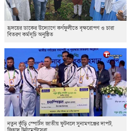
হৃদয়ের ডাকের উদ্যোগে কর্ণফুলীতে বৃক্ষরোপণ ও চারা
বিতরণ কর্মসূচি অনুষ্ঠিত
নতুন কুঁড়ি স্পোর্টস জাতীয় ফুটবলে সুনামগঞ্জের দাপট,
জিহাদ টুর্নামেন্টসেরা