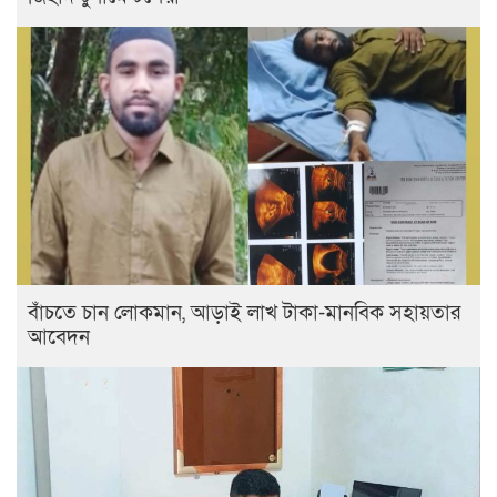
বাঁচতে চান লোকমান, আড়াই লাখ টাকা-মানবিক সহায়তার
আবেদন