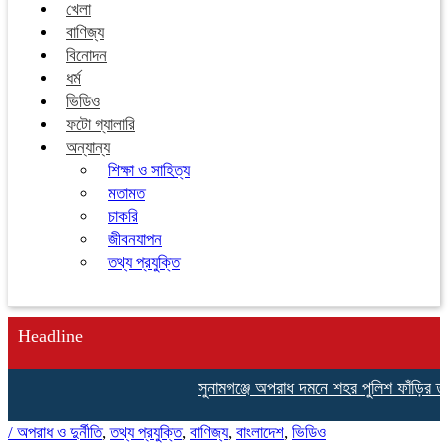
খেলা
বাণিজ্য
বিনোদন
ধর্ম
ভিডিও
ফটো গ্যালারি
অন্যান্য
শিক্ষা ও সাহিত্য
মতামত
চাকরি
জীবনযাপন
তথ্য প্রযুক্তি
Headline
সুনামগঞ্জে অপরাধ দমনে শহর পুলিশ ফাঁড়ির তৎপ
/
অপরাধ ও দুর্নীতি
,
তথ্য প্রযুক্তি
,
বাণিজ্য
,
বাংলাদেশ
,
ভিডিও