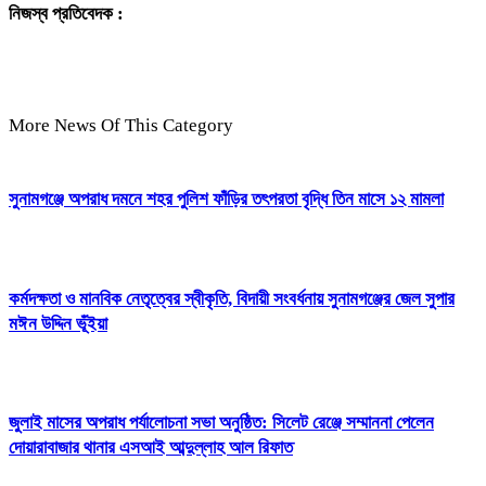
নিজস্ব প্রতিবেদক :
More News Of This Category
সুনামগঞ্জে অপরাধ দমনে শহর পুলিশ ফাঁড়ির তৎপরতা বৃদ্ধি তিন মাসে ১২ মামলা
কর্মদক্ষতা ও মানবিক নেতৃত্বের স্বীকৃতি, বিদায়ী সংবর্ধনায় সুনামগঞ্জের জেল সুপার
মঈন উদ্দিন ভূঁইয়া
জুলাই মাসের অপরাধ পর্যালোচনা সভা অনুষ্ঠিত: সিলেট রেঞ্জে সম্মাননা পেলেন
দোয়ারাবাজার থানার এসআই আব্দুল্লাহ আল রিফাত