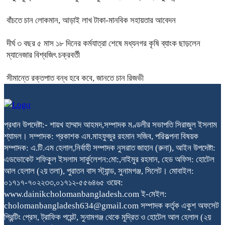
বাঁচতে চান লোকমান, আড়াই লাখ টাকা-মানবিক সহায়তার আবেদন
দীর্ঘ ৩ বছর ৫ মাস ১৮ দিনের কর্মযাত্রা শেষে মধ্যনগর কৃষি ব্যাংক ছাড়লেন
ম্যানেজার বিশ্বজিৎ চক্রবর্তী
সীমান্তে রক্তপাত বন্ধ হবে কবে, জানতে চান রিজভী
প্রধান উপদেষ্টা:- শায়খ হাম্মাদ আহমদ,সম্পাদক মণ্ডলীর সভাপতি সিরাজুল ইসলাম
শ্যামল। সম্পাদক: প্রকাশক এম.মাহফুজুর রহমান সজিব, পরিকল্পনা বিষয়ক
সম্পাদক: এ.টি.এম হেলাল,নির্বাহী সম্পাদক নুসরাত জাহান (রুনা), আইন উপদেষ্টা:
এডভোকেট শফিকুল ইসলাম সার্কুলেশন:মো:,নাইমুর রহমান, হেড অফিস: হোটেল
আল হেলাল (২য় তলা), পুরাতন বাস স্ট্যান্ড, সুনামগঞ্জ, সিলেট। মোবাইল:
০১৭১৭-৭০২২৩৩,০১৭১২-৫৫৬৪৬৫ ওয়েব:
www.dainikcholomanbangladesh.com ই-মেইল:
cholomanbangladesh634@gmail.com সম্পাদক কর্তৃক একুশ অফসেট
প্রিন্টিং প্রেস, ট্রাফিক পয়েন্ট, সুনামগঞ্জ থেকে মুদ্রিত ও হোটেল আল হেলাল (২য়