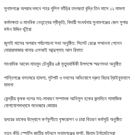
সুনামগঞ্জে অপরাধ দমনে শহর পুলিশ ফাঁড়ির তৎপরতা বৃদ্ধি তিন মাসে ১২ মামলা
কর্মদক্ষতা ও মানবিক নেতৃত্বের স্বীকৃতি, বিদায়ী সংবর্ধনায় সুনামগঞ্জের জেল সুপার
মঈন উদ্দিন ভূঁইয়া
জুলাই মাসের অপরাধ পর্যালোচনা সভা অনুষ্ঠিত: সিলেট রেঞ্জে সম্মাননা পেলেন
দোয়ারাবাজার থানার এসআই আব্দুল্লাহ আল রিফাত
সাংবাদিক আবেদ মাহমুদ চৌধুরীর ৬ষ্ঠ মৃত্যুবার্ষিকী উপলক্ষে স্মরণসভা অনুষ্ঠিত
শান্তিগঞ্জে বসতঘরে হামলা, লুটপাট ও দখলের অভিযোগে দ্রুত বিচার ট্রাইব্যুনালে
মামলা
কেন্দ্রীয় কৃষক দলের সহ-সাধারণ সম্পাদক আনিসুল হকের জন্মদিনে সামাজিক
যোগাযোগমাধ্যমে শুভেচ্ছার জোয়ার
হৃদয়ের ডাকের উদ্যোগে কর্ণফুলীতে বৃক্ষরোপণ ও চারা বিতরণ কর্মসূচি অনুষ্ঠিত
নতুন কুঁড়ি স্পোর্টস জাতীয় ফুটবলে সুনামগঞ্জের দাপট, জিহাদ টুর্নামেন্টসেরা