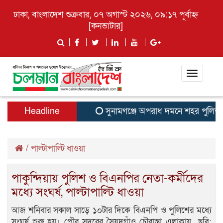
ঢাকা, বাংলাদেশ শুক্রবার, ০৭ অগাস্ট ২০২৬, ০৯:১৭ পূর্বাহ্ন
[
কনভাটার
]
Toggle
navigati
Headline
সুনামগঞ্জে অপরাধ দমনে শহর পুলিশ ফ
/
পাল্টাপাল্টি ধাওয়া
পাকুন্দিয়ায় পুলিশ ও বিএনপির নেতা-কর্মীদের
মধ্যে সংঘর্ষ, পাল্টাপাল্টি ধাওয়া
আজ শনিবার সকাল সাড়ে ১০টার দিকে বিএনপি ও পুলিশের মধ্যে
সংঘর্ষ শুরু হয়। পৌর সদরের সৈয়দগাঁও চৌরাস্তা এলাকায় ছবি: