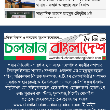
থানার এসআই আব্দুল্লাহ আল রিফাত
সাংবাদিক আবেদ মাহমুদ চৌধুরীর ৬ষ্ঠ
মৃত্যুবার্ষিকী উপলক্ষে স্মরণসভা অনুষ্ঠিত
শান্তিগঞ্জে বসতঘরে হামলা, লুটপাট ও দখলের
অভিযোগে দ্রুত বিচার ট্রাইব্যুনালে মামলা
কেন্দ্রীয় কৃষক দলের সহ-সাধারণ সম্পাদক
আনিসুল হকের জন্মদিনে সামাজিক
যোগাযোগমাধ্যমে শুভেচ্ছার জোয়ার
প্রধান উপদেষ্টা:- শায়খ হাম্মাদ আহমদ,সম্পাদক মণ্ডলীর সভাপতি
সিরাজুল ইসলাম শ্যামল। সম্পাদক: প্রকাশক এম.মাহফুজুর রহমান
হৃদয়ের ডাকের উদ্যোগে কর্ণফুলীতে বৃক্ষরোপণ
সজিব, পরিকল্পনা বিষয়ক সম্পাদক: এ.টি.এম হেলাল,নির্বাহী সম্পাদক
ও চারা বিতরণ কর্মসূচি অনুষ্ঠিত
নুসরাত জাহান (রুনা), আইন উপদেষ্টা: এডভোকেট শফিকুল ইসলাম
সার্কুলেশন:মো:,নাইমুর রহমান, হেড অফিস: হোটেল আল হেলাল (২য়
নতুন কুঁড়ি স্পোর্টস জাতীয় ফুটবলে সুনামগঞ্জের
তলা), পুরাতন বাস স্ট্যান্ড, সুনামগঞ্জ, সিলেট। মোবাইল:
দাপট, জিহাদ টুর্নামেন্টসেরা
০১৭১৭-৭০২২৩৩,০১৭১২-৫৫৬৪৬৫ ওয়েব:
www.dainikcholomanbangladesh.com ই-মেইল: