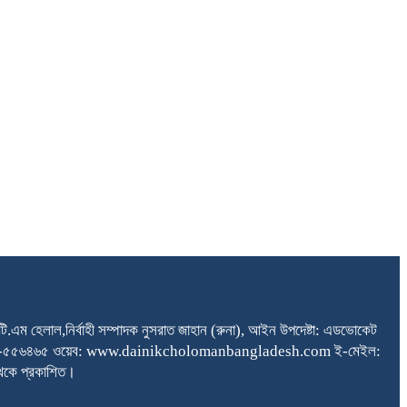
টি.এম হেলাল,নির্বাহী সম্পাদক নুসরাত জাহান (রুনা), আইন উপদেষ্টা: এডভোকেট
২২৩৩,০১৭১২-৫৫৬৪৬৫ ওয়েব: www.dainikcholomanbangladesh.com ই-মেইল:
থেকে প্রকাশিত।