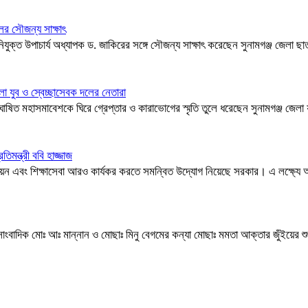
দলের সৌজন্য সাক্ষাৎ
যুক্ত উপাচার্য অধ্যাপক ড. জাকিরের সঙ্গে সৌজন্য সাক্ষাৎ করেছেন সুনামগঞ্জ জেলা ছাত্র
া যুব ও স্বেচ্ছাসেবক দলের নেতারা
ষিত মহাসমাবেশকে ঘিরে গ্রেপ্তার ও কারাভোগের স্মৃতি তুলে ধরেছেন সুনামগঞ্জ জেল
মন্ত্রী ববি হাজ্জাজ
য়ন এবং শিক্ষাসেবা আরও কার্যকর করতে সমন্বিত উদ্যোগ নিয়েছে সরকার। এ লক্ষ্যে অংশ
র সাংবাদিক মোঃ আঃ মান্নান ও মোছাঃ মিনু বেগমের কন্যা মোছাঃ মমতা আক্তার জুঁইয়ের শু