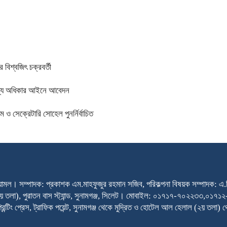
 বিশ্বজিৎ চক্রবর্তী
তথ্য অধিকার আইনে আবেদন
 সেক্রেটারি সোহেল পুনর্নির্বাচিত
্যামল। সম্পাদক: প্রকাশক এম.মাহফুজুর রহমান সজিব, পরিকল্পনা বিষয়ক সম্পাদক: এ.
 (২য় তলা), পুরাতন বাস স্ট্যান্ড, সুনামগঞ্জ, সিলেট। মোবাইল: ০১৭১৭-৭০
্রেস, ট্রাফিক পয়েন্ট, সুনামগঞ্জ থেকে মুদ্রিত ও হোটেল আল হেলাল (২য় তলা) 