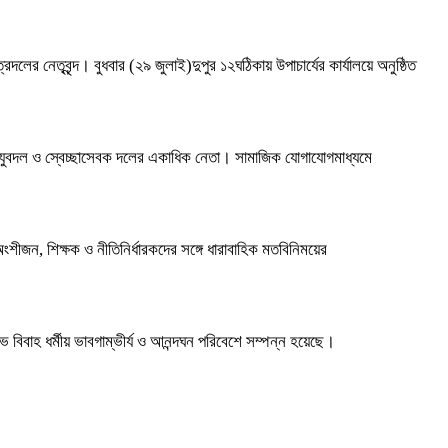
দলের নেতৃবৃন্দ। বুধবার (২৯ জুলাই)দুপুর ১২ঘঠিকায় উপাচার্যের কার্যালয়ে অনুষ্ঠিত
া যুবদল ও স্বেচ্ছাসেবক দলের একাধিক নেতা। সামাজিক যোগাযোগমাধ্যমে
ীজন, শিক্ষক ও নীতিনির্ধারকদের সঙ্গে ধারাবাহিক মতবিনিময়ের
ভ বিবাহ ধর্মীয় ভাবগাম্ভীর্য ও আনন্দঘন পরিবেশে সম্পন্ন হয়েছে।