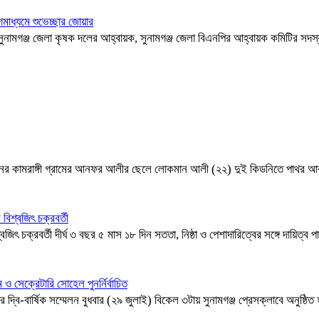
াধ্যমে শুভেচ্ছার জোয়ার
ক, সুনামগঞ্জ জেলা কৃষক দলের আহ্বায়ক, সুনামগঞ্জ জেলা বিএনপির আহ্বায়ক কমিটির স
নের কামরাঙ্গী গ্রামের আনফর আলীর ছেলে লোকমান আলী (২২) দুই কিডনিতে পাথর আক্রা
বিশ্বজিৎ চক্রবর্তী
্বজিৎ চক্রবর্তী দীর্ঘ ৩ বছর ৫ মাস ১৮ দিন সততা, নিষ্ঠা ও পেশাদারিত্বের সঙ্গে দায়িত্
সেক্রেটারি সোহেল পুনর্নির্বাচিত
্বি-বার্ষিক সম্মেলন বুধবার (২৯ জুলাই) বিকেল ৩টায় সুনামগঞ্জ প্রেসক্লাবে অনুষ্