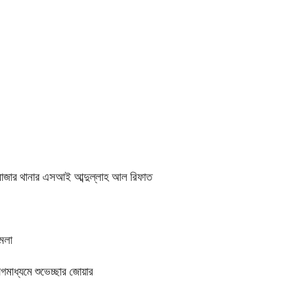
ারাবাজার থানার এসআই আব্দুল্লাহ আল রিফাত
ামলা
মাধ্যমে শুভেচ্ছার জোয়ার