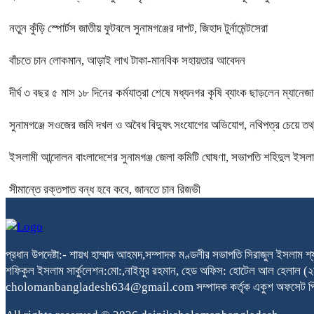
নতুন কুঁড়ি স্পোর্টস জাতীয় ফুটবলে সুনামগঞ্জের দাপট, জিহাদ টুর্নামেন্টসেরা
বাঁচতে চান লোকমান, আড়াই লাখ টাকা-মানবিক সহায়তার আবেদন
দীর্ঘ ৩ বছর ৫ মাস ১৮ দিনের কর্মযাত্রা শেষে মধ্যনগর কৃষি ব্যাংক ছাড়লেন ম্যানেজার
সুনামগঞ্জে সওজের জমি দখল ও অবৈধ বিদ্যুৎ সংযোগের অভিযোগ, নথিপত্র চেয়ে 
ইসলামী আন্দোলন বাংলাদেশের সুনামগঞ্জ জেলা কমিটি ঘোষণা, সভাপতি শহিদুল ইসলাম ও
সীমান্তে রক্তপাত বন্ধ হবে কবে, জানতে চান রিজভী
প্রধান উপদেষ্টা:- শায়খ হাম্মাদ আহমদ,সম্পাদক মণ্ডলীর সভাপতি সিরাজুল ইসলাম শ
শফিকুল ইসলাম সার্কুলেশন:মো:,নাইমুর রহমান, হেড অফিস: হোটেল আল হেলাল
cholomanbangladesh634@gmail.com সম্পাদক কর্তৃক একুশ অফসেট প্রিন্টিং প