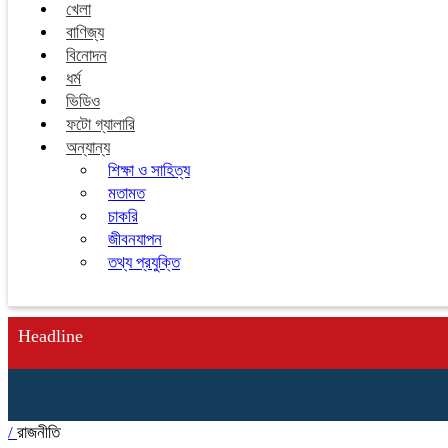
খেলা
বাণিজ্য
বিনোদন
ধর্ম
ভিডিও
ফটো গ্যালারি
অন্যান্য
শিক্ষা ও সাহিত্য
মতামত
চাকরি
জীবনযাপন
তথ্য প্রযুক্তি
Headline
/
রাজনীতি