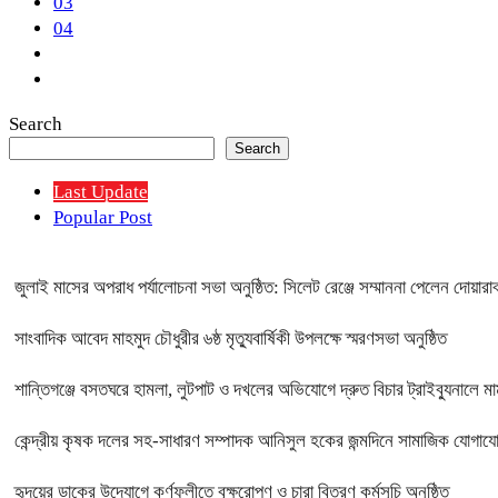
03
04
Search
Search
Last Update
Popular Post
জুলাই মাসের অপরাধ পর্যালোচনা সভা অনুষ্ঠিত: সিলেট রেঞ্জে সম্মাননা পেলেন দোয়
সাংবাদিক আবেদ মাহমুদ চৌধুরীর ৬ষ্ঠ মৃত্যুবার্ষিকী উপলক্ষে স্মরণসভা অনুষ্ঠিত
শান্তিগঞ্জে বসতঘরে হামলা, লুটপাট ও দখলের অভিযোগে দ্রুত বিচার ট্রাইব্যুনালে ম
কেন্দ্রীয় কৃষক দলের সহ-সাধারণ সম্পাদক আনিসুল হকের জন্মদিনে সামাজিক যোগাযোগ
হৃদয়ের ডাকের উদ্যোগে কর্ণফুলীতে বৃক্ষরোপণ ও চারা বিতরণ কর্মসূচি অনুষ্ঠিত