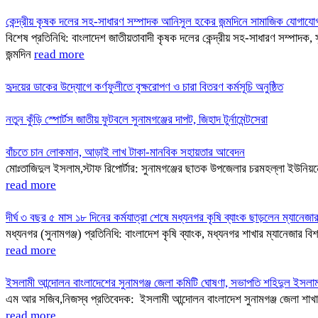
কেন্দ্রীয় কৃষক দলের সহ-সাধারণ সম্পাদক আনিসুল হকের জন্মদিনে সামাজিক যোগাযোগম
বিশেষ প্রতিনিধি: বাংলাদেশ জাতীয়তাবাদী কৃষক দলের কেন্দ্রীয় সহ-সাধারণ সম্পাদ
জন্মদিন
read more
হৃদয়ের ডাকের উদ্যোগে কর্ণফুলীতে বৃক্ষরোপণ ও চারা বিতরণ কর্মসূচি অনুষ্ঠিত
নতুন কুঁড়ি স্পোর্টস জাতীয় ফুটবলে সুনামগঞ্জের দাপট, জিহাদ টুর্নামেন্টসেরা
বাঁচতে চান লোকমান, আড়াই লাখ টাকা-মানবিক সহায়তার আবেদন
মোঃতাজিদুল ইসলাম,স্টাফ রিপোর্টার: সুনামগঞ্জের ছাতক উপজেলার চরমহল্লা ইউনিয়
read more
দীর্ঘ ৩ বছর ৫ মাস ১৮ দিনের কর্মযাত্রা শেষে মধ্যনগর কৃষি ব্যাংক ছাড়লেন ম্যানেজার 
মধ্যনগর (সুনামগঞ্জ) প্রতিনিধি: বাংলাদেশ কৃষি ব্যাংক, মধ্যনগর শাখার ম্যানেজার বিশ
read more
ইসলামী আন্দোলন বাংলাদেশের সুনামগঞ্জ জেলা কমিটি ঘোষণা, সভাপতি শহিদুল ইসলাম ও 
এম আর সজিব,নিজস্ব প্রতিবেদক: ইসলামী আন্দোলন বাংলাদেশ সুনামগঞ্জ জেলা শাখার দ
read more