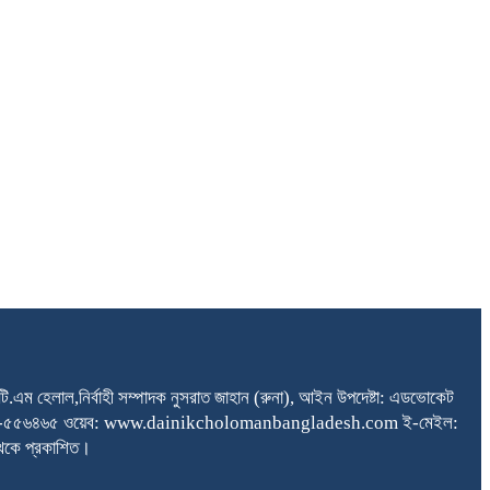
টি.এম হেলাল,নির্বাহী সম্পাদক নুসরাত জাহান (রুনা), আইন উপদেষ্টা: এডভোকেট
২২৩৩,০১৭১২-৫৫৬৪৬৫ ওয়েব: www.dainikcholomanbangladesh.com ই-মেইল:
থেকে প্রকাশিত।