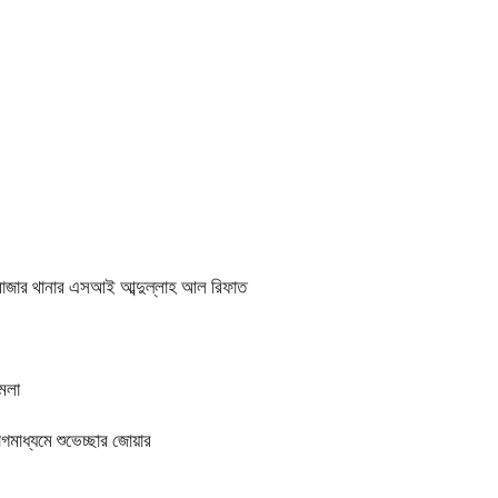
ারাবাজার থানার এসআই আব্দুল্লাহ আল রিফাত
ামলা
মাধ্যমে শুভেচ্ছার জোয়ার