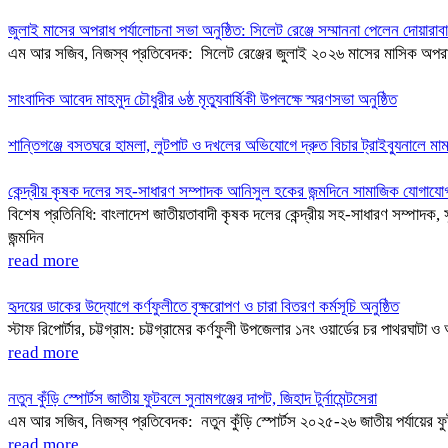
জুলাই মাসের অপরাধ পর্যালোচনা সভা অনুষ্ঠিত: সিলেট রেঞ্জে সম্মাননা পেলেন দোয়া
এম আর সজিব, নিজস্ব প্রতিবেদক: সিলেট রেঞ্জের জুলাই ২০২৬ মাসের মাসিক অপরাধ পর্
সাংবাদিক আবেদ মাহমুদ চৌধুরীর ৬ষ্ঠ মৃত্যুবার্ষিকী উপলক্ষে স্মরণসভা অনুষ্ঠিত
শান্তিগঞ্জে বসতঘরে হামলা, লুটপাট ও দখলের অভিযোগে দ্রুত বিচার ট্রাইব্যুনালে মা
কেন্দ্রীয় কৃষক দলের সহ-সাধারণ সম্পাদক আনিসুল হকের জন্মদিনে সামাজিক যোগাযোগম
বিশেষ প্রতিনিধি: বাংলাদেশ জাতীয়তাবাদী কৃষক দলের কেন্দ্রীয় সহ-সাধারণ সম্পাদ
জন্মদিন
read more
হৃদয়ের ডাকের উদ্যোগে কর্ণফুলীতে বৃক্ষরোপণ ও চারা বিতরণ কর্মসূচি অনুষ্ঠিত
স্টাফ রিপোর্টার, চট্টগ্রাম: চট্টগ্রামের কর্ণফুলী উপজেলার ১নং ওয়ার্ডের চর পাথ
read more
নতুন কুঁড়ি স্পোর্টস জাতীয় ফুটবলে সুনামগঞ্জের দাপট, জিহাদ টুর্নামেন্টসেরা
এম আর সজিব, নিজস্ব প্রতিবেদক: নতুন কুঁড়ি স্পোর্টস ২০২৫-২৬ জাতীয় পর্যায়ের ফুট
read more