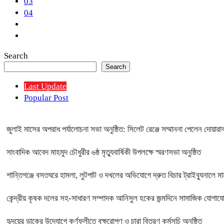
03
04
Search
Search
Last Update
Popular Post
জুলাই মাসের অপরাধ পর্যালোচনা সভা অনুষ্ঠিত: সিলেট রেঞ্জে সম্মাননা পেলেন দোয়
সাংবাদিক আবেদ মাহমুদ চৌধুরীর ৬ষ্ঠ মৃত্যুবার্ষিকী উপলক্ষে স্মরণসভা অনুষ্ঠিত
শান্তিগঞ্জে বসতঘরে হামলা, লুটপাট ও দখলের অভিযোগে দ্রুত বিচার ট্রাইব্যুনালে ম
কেন্দ্রীয় কৃষক দলের সহ-সাধারণ সম্পাদক আনিসুল হকের জন্মদিনে সামাজিক যোগাযোগ
হৃদয়ের ডাকের উদ্যোগে কর্ণফুলীতে বৃক্ষরোপণ ও চারা বিতরণ কর্মসূচি অনুষ্ঠিত