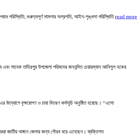
াধ পরিস্থিতি, গুরুত্বপূর্ণ মামলার অগ্রগতি, আইন-শৃঙ্খলা পরিস্থিতি
read more
দস্য এবং সাবেক তাহিরপুর উপজেলা পরিষদের জননন্দিত চেয়ারম্যান আনিসুল হকের
-এর উদ্যোগে বৃক্ষরোপণ ও চারা বিতরণ কর্মসূচি অনুষ্ঠিত হয়েছে। “এসো
টবলাররা জাতীয় অঙ্গনে জেলার জন্য গৌরব বয়ে এনেছেন। ব্যক্তিগত