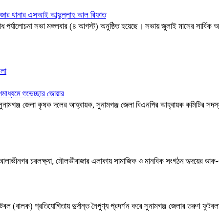
রাবাজার থানার এসআই আব্দুল্লাহ আল রিফাত
যালোচনা সভা মঙ্গলবার (৪ আগস্ট) অনুষ্ঠিত হয়েছে। সভায় জুলাই মাসের সার্বিক অপর
মলা
াধ্যমে শুভেচ্ছার জোয়ার
ক, সুনামগঞ্জ জেলা কৃষক দলের আহ্বায়ক, সুনামগঞ্জ জেলা বিএনপির আহ্বায়ক কমিটির স
রঘাটা ও আলাভীনগর চরলক্ষ্যা, মৌলভীবাজার এলাকায় সামাজিক ও মানবিক সংগঠন হৃদয়ের ডাক
বল (বালক) প্রতিযোগিতায় দুর্দান্ত নৈপুণ্য প্রদর্শন করে সুনামগঞ্জ জেলার তরুণ ফু