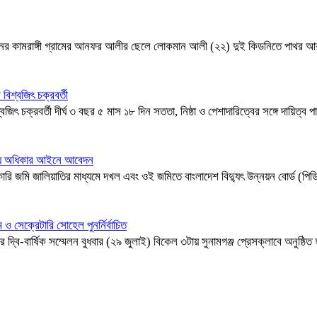
নের কামরাঙ্গী গ্রামের আনফর আলীর ছেলে লোকমান আলী (২২) দুই কিডনিতে পাথর আক্রা
বিশ্বজিৎ চক্রবর্তী
্বজিৎ চক্রবর্তী দীর্ঘ ৩ বছর ৫ মাস ১৮ দিন সততা, নিষ্ঠা ও পেশাদারিত্বের সঙ্গে দায়িত্
থ্য অধিকার আইনে আবেদন
মি জালিয়াতির মাধ্যমে দখল এবং ওই জমিতে বাংলাদেশ বিদ্যুৎ উন্নয়ন বোর্ড (পিডিবি
সেক্রেটারি সোহেল পুনর্নির্বাচিত
্বি-বার্ষিক সম্মেলন বুধবার (২৯ জুলাই) বিকেল ৩টায় সুনামগঞ্জ প্রেসক্লাবে অনুষ্