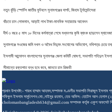
নতুন কুঁড়ি স্পোর্টস জাতীয় ফুটবলে সুনামগঞ্জের দাপট, জিহাদ টুর্নামেন্টসেরা
বাঁচতে চান লোকমান, আড়াই লাখ টাকা-মানবিক সহায়তার আবেদন
দীর্ঘ ৩ বছর ৫ মাস ১৮ দিনের কর্মযাত্রা শেষে মধ্যনগর কৃষি ব্যাংক ছাড়লেন ম্যানেজার
সুনামগঞ্জে সওজের জমি দখল ও অবৈধ বিদ্যুৎ সংযোগের অভিযোগ, নথিপত্র চেয়ে 
ইসলামী আন্দোলন বাংলাদেশের সুনামগঞ্জ জেলা কমিটি ঘোষণা, সভাপতি শহিদুল ইসলাম ও
সীমান্তে রক্তপাত বন্ধ হবে কবে, জানতে চান রিজভী
প্রধান উপদেষ্টা:- শায়খ হাম্মাদ আহমদ,সম্পাদক মণ্ডলীর সভাপতি সিরাজুল ইসলাম শ
শফিকুল ইসলাম সার্কুলেশন:মো:,নাইমুর রহমান, হেড অফিস: হোটেল আল হেলাল
cholomanbangladesh634@gmail.com সম্পাদক কর্তৃক একুশ অফসেট প্রিন্টিং প