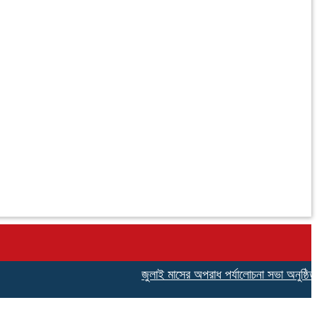
জুলাই মাসের অপরাধ পর্যালোচনা সভা অনুষ্ঠিত: স