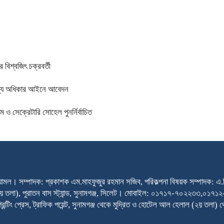
 বিশ্বজিৎ চক্রবর্তী
তথ্য অধিকার আইনে আবেদন
 সেক্রেটারি সোহেল পুনর্নির্বাচিত
্যামল। সম্পাদক: প্রকাশক এম.মাহফুজুর রহমান সজিব, পরিকল্পনা বিষয়ক সম্পাদক: এ.
 (২য় তলা), পুরাতন বাস স্ট্যান্ড, সুনামগঞ্জ, সিলেট। মোবাইল: ০১৭১৭-৭০
্রেস, ট্রাফিক পয়েন্ট, সুনামগঞ্জ থেকে মুদ্রিত ও হোটেল আল হেলাল (২য় তলা) 