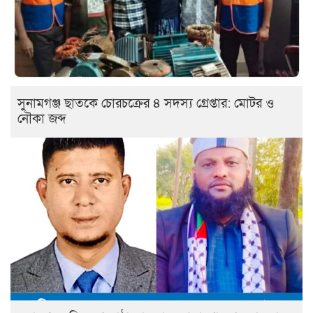
সুনামগঞ্জ ছাতকে চোরচক্রের ৪ সদস্য গ্রেপ্তার: মোটর ও
নৌকা জব্দ