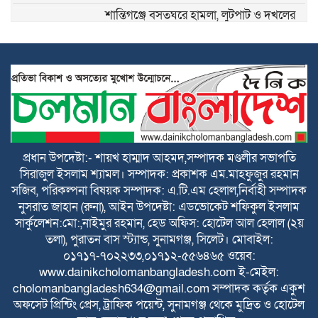
শান্তিগঞ্জে বসতঘরে হামলা, লুটপাট ও দখলের
অভিযোগে দ্রুত বিচার ট্রাইব্যুনালে মামলা
কেন্দ্রীয় কৃষক দলের সহ-সাধারণ সম্পাদক
আনিসুল হকের জন্মদিনে সামাজিক
যোগাযোগমাধ্যমে শুভেচ্ছার জোয়ার
হৃদয়ের ডাকের উদ্যোগে কর্ণফুলীতে বৃক্ষরোপণ
ও চারা বিতরণ কর্মসূচি অনুষ্ঠিত
প্রধান উপদেষ্টা:- শায়খ হাম্মাদ আহমদ,সম্পাদক মণ্ডলীর সভাপতি
নতুন কুঁড়ি স্পোর্টস জাতীয় ফুটবলে সুনামগঞ্জের
সিরাজুল ইসলাম শ্যামল। সম্পাদক: প্রকাশক এম.মাহফুজুর রহমান
দাপট, জিহাদ টুর্নামেন্টসেরা
সজিব, পরিকল্পনা বিষয়ক সম্পাদক: এ.টি.এম হেলাল,নির্বাহী সম্পাদক
নুসরাত জাহান (রুনা), আইন উপদেষ্টা: এডভোকেট শফিকুল ইসলাম
সার্কুলেশন:মো:,নাইমুর রহমান, হেড অফিস: হোটেল আল হেলাল (২য়
বাঁচতে চান লোকমান, আড়াই লাখ টাকা-
তলা), পুরাতন বাস স্ট্যান্ড, সুনামগঞ্জ, সিলেট। মোবাইল:
মানবিক সহায়তার আবেদন
০১৭১৭-৭০২২৩৩,০১৭১২-৫৫৬৪৬৫ ওয়েব:
www.dainikcholomanbangladesh.com ই-মেইল:
দীর্ঘ ৩ বছর ৫ মাস ১৮ দিনের কর্মযাত্রা শেষে
cholomanbangladesh634@gmail.com সম্পাদক কর্তৃক একুশ
মধ্যনগর কৃষি ব্যাংক ছাড়লেন ম্যানেজার
অফসেট প্রিন্টিং প্রেস, ট্রাফিক পয়েন্ট, সুনামগঞ্জ থেকে মুদ্রিত ও হোটেল
বিশ্বজিৎ চক্রবর্তী