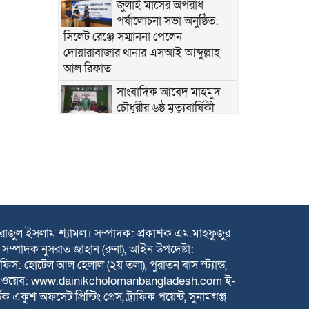
জুলাই মাসের অপরাধ
পর্যালোচনা সভা অনুষ্ঠিত:
সিলেট রেঞ্জে সম্মাননা পেলেন
দোয়ারাবাজার থানার এসআই আব্দুল্লাহ
আল রিফাত
সাংবাদিক আবেদ মাহমুদ
চৌধুরীর ৬ষ্ঠ মৃত্যুবার্ষিকী
উপলক্ষে স্মরণসভা অনুষ্ঠিত
শান্তিগঞ্জে বসতঘরে হামলা,
লুটপাট ও দখলের অভিযোগে
দ্রুত বিচার ট্রাইব্যুনালে মামলা
কেন্দ্রীয় কৃষক দলের সহ-
সাধারণ সম্পাদক আনিসুল
সিরাজুল ইসলাম শ্যামল। সম্পাদক: প্রকাশক এম.মাহফুজুর
হকের জন্মদিনে সামাজিক
সম্পাদক নুসরাত জাহান (রুনা), আইন উপদেষ্টা:
যোগাযোগমাধ্যমে শুভেচ্ছার জোয়ার
: হোটেল আল হেলাল (২য় তলা), পুরাতন বাস স্ট্যান্ড,
হৃদয়ের ডাকের উদ্যোগে
৫ ওয়েব: www.dainikcholomanbangladesh.com ই-
কর্ণফুলীতে বৃক্ষরোপণ ও চারা
অফসেট প্রিন্টিং প্রেস, ট্রাফিক পয়েন্ট, সুনামগঞ্জ
বিতরণ কর্মসূচি অনুষ্ঠিত