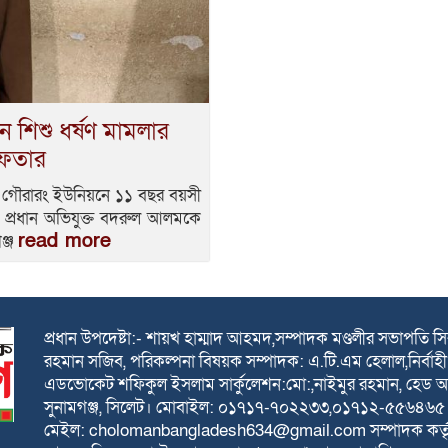
শিশু ধর্ষণ মামলার
েফতার
ত গৌরারং ইউনিয়নে ১১ বছর বয়সী
র প্রধান অভিযুক্ত বদরুল আলমকে
read more
ঞ্জ
প্রধান উপদেষ্টা:- শায়খ হাম্মাদ আহমদ,সম্পাদক মণ্ডলীর সভাপতি 
রহমান সজিব, পরিকল্পনা বিষয়ক সম্পাদক: এ.টি.এম হেলাল,নির্বাহী 
এডভোকেট শফিকুল ইসলাম সার্কুলেশন:মো:,নাইমুর রহমান, হেড অফিস
সুনামগঞ্জ, সিলেট। মোবাইল: ০১৭১৭-৭০২২৩৩,০১৭১২-৫৫৬৪৬
মেইল: cholomanbangladesh634@gmail.com সম্পাদক কর্তৃক একুশ 