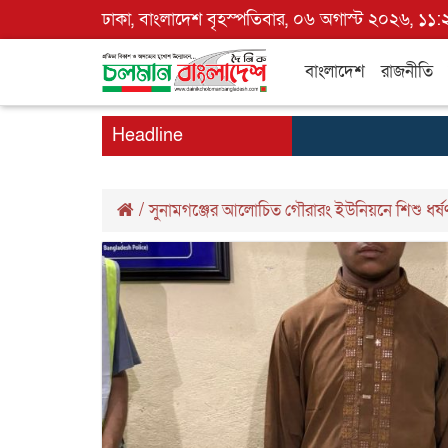
ঢাকা, বাংলাদেশ বৃহস্পতিবার, ০৬ অগাস্ট ২০২৬, ১১:
বাংলাদেশ
রাজনীতি
Headline
/
সুনামগঞ্জের আলোচিত গৌরারং ইউনিয়নে শিশু ধর্