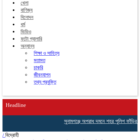
খেলা
বাণিজ্য
বিনোদন
ধর্ম
ভিডিও
ফটো গ্যালারি
অন্যান্য
শিক্ষা ও সাহিত্য
মতামত
চাকরি
জীবনযাপন
তথ্য প্রযুক্তি
Headline
সুনামগঞ্জে অপরাধ দমনে শহর পুলিশ ফাঁড়ির ত
/
বিদ্রোহী