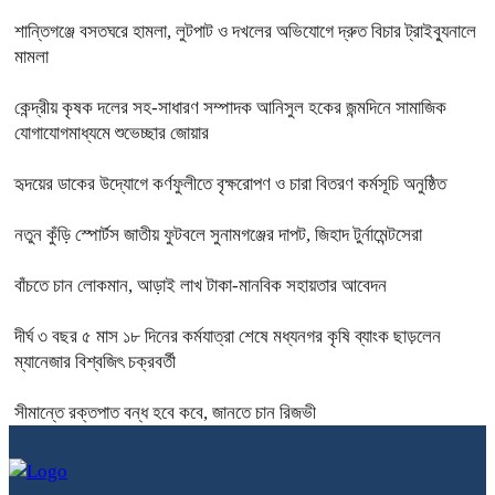
শান্তিগঞ্জে বসতঘরে হামলা, লুটপাট ও দখলের অভিযোগে দ্রুত বিচার ট্রাইব্যুনালে
মামলা
কেন্দ্রীয় কৃষক দলের সহ-সাধারণ সম্পাদক আনিসুল হকের জন্মদিনে সামাজিক
যোগাযোগমাধ্যমে শুভেচ্ছার জোয়ার
হৃদয়ের ডাকের উদ্যোগে কর্ণফুলীতে বৃক্ষরোপণ ও চারা বিতরণ কর্মসূচি অনুষ্ঠিত
নতুন কুঁড়ি স্পোর্টস জাতীয় ফুটবলে সুনামগঞ্জের দাপট, জিহাদ টুর্নামেন্টসেরা
বাঁচতে চান লোকমান, আড়াই লাখ টাকা-মানবিক সহায়তার আবেদন
দীর্ঘ ৩ বছর ৫ মাস ১৮ দিনের কর্মযাত্রা শেষে মধ্যনগর কৃষি ব্যাংক ছাড়লেন
ম্যানেজার বিশ্বজিৎ চক্রবর্তী
সীমান্তে রক্তপাত বন্ধ হবে কবে, জানতে চান রিজভী