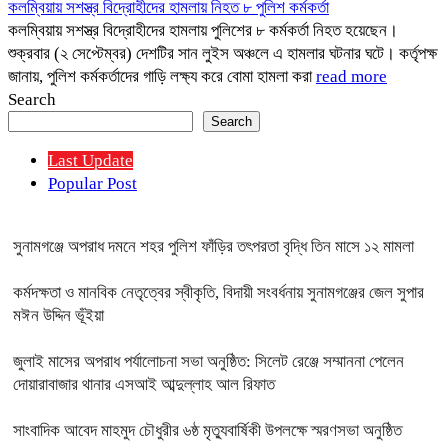
কলম্বিয়ায় সশস্ত্র বিদ্রোহীদের হামলায় নিহত ৮ পুলিশ কর্মকর্তা
কলম্বিয়ায় সশস্ত্র বিদ্রোহীদের হামলায় পুলিশের ৮ কর্মকর্তা নিহত হয়েছেন।
শুক্রবার (২ সেপ্টেম্বর) দেশটির সান লুইস অঞ্চলে এ হামলার ঘটনার ঘটে। কর্তৃপক্ষ
জানায়, পুলিশ কর্মকর্তাদের গাড়ি লক্ষ্য করে বোমা হামলা করা
read more
Search
Search
Last Update
Popular Post
সুনামগঞ্জে অপরাধ দমনে শহর পুলিশ ফাঁড়ির তৎপরতা বৃদ্ধি তিন মাসে ১২ মামলা
কর্মদক্ষতা ও মানবিক নেতৃত্বের স্বীকৃতি, বিদায়ী সংবর্ধনায় সুনামগঞ্জের জেল সুপার
মঈন উদ্দিন ভূঁইয়া
জুলাই মাসের অপরাধ পর্যালোচনা সভা অনুষ্ঠিত: সিলেট রেঞ্জে সম্মাননা পেলেন
দোয়ারাবাজার থানার এসআই আব্দুল্লাহ আল রিফাত
সাংবাদিক আবেদ মাহমুদ চৌধুরীর ৬ষ্ঠ মৃত্যুবার্ষিকী উপলক্ষে স্মরণসভা অনুষ্ঠিত