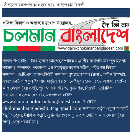
সীমান্তে রক্তপাত বন্ধ হবে কবে, জানতে চান রিজভী
প্রধান উপদেষ্টা:- শায়খ হাম্মাদ আহমদ,সম্পাদক মণ্ডলীর সভাপতি সিরাজুল ইসলাম
শ্যামল। সম্পাদক: প্রকাশক এম.মাহফুজুর রহমান সজিব, পরিকল্পনা বিষয়ক
সম্পাদক: এ.টি.এম হেলাল,নির্বাহী সম্পাদক নুসরাত জাহান (রুনা), আইন উপদেষ্টা:
এডভোকেট শফিকুল ইসলাম সার্কুলেশন:মো:,নাইমুর রহমান, হেড অফিস: হোটেল
আল হেলাল (২য় তলা), পুরাতন বাস স্ট্যান্ড, সুনামগঞ্জ, সিলেট। মোবাইল:
০১৭১৭-৭০২২৩৩,০১৭১২-৫৫৬৪৬৫ ওয়েব:
www.dainikcholomanbangladesh.com ই-মেইল:
cholomanbangladesh634@gmail.com সম্পাদক কর্তৃক একুশ অফসেট
প্রিন্টিং প্রেস, ট্রাফিক পয়েন্ট, সুনামগঞ্জ থেকে মুদ্রিত ও হোটেল আল হেলাল (২য়
তলা) থেকে প্রকাশিত।