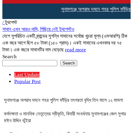
সুনামগঞ্জে অপরাধ দমনে শহর পুলিশ ফাঁড়ির ত
/
টুথপেস্ট
সাবান এখন আরও দামি, পিছিয়ে নেই টুথপেস্টও
দেশে সুপরিচিত একটি ব্র্যান্ডের সুগন্ধি সাবানের সর্বোচ্চ খুচরা মূল্য (এমআরপি) ঠিক
এক বছর আগে ছিল ৫৮ টাকা (১৫০ গ্রাম)। একই সাবানের এখনকার দর ৭৫
টাকা। এক বছরে সাবানটির দাম বেড়েছে
read more
Search
Search
Last Update
Popular Post
সুনামগঞ্জে অপরাধ দমনে শহর পুলিশ ফাঁড়ির তৎপরতা বৃদ্ধি তিন মাসে ১২ মামলা
কর্মদক্ষতা ও মানবিক নেতৃত্বের স্বীকৃতি, বিদায়ী সংবর্ধনায় সুনামগঞ্জের জেল সুপার
মঈন উদ্দিন ভূঁইয়া