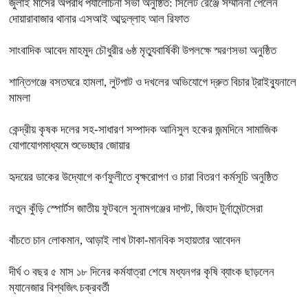
জুলাই মাসের অপরাধ পর্যালোচনা সভা অনুষ্ঠিত: সিলেট রেঞ্জে সম্মাননা পেলেন
দোয়ারাবাজার থানার এসআই আব্দুল্লাহ আল রিফাত
সাংবাদিক আবেদ মাহমুদ চৌধুরীর ৬ষ্ঠ মৃত্যুবার্ষিকী উপলক্ষে স্মরণসভা অনুষ্ঠিত
শান্তিগঞ্জে বসতঘরে হামলা, লুটপাট ও দখলের অভিযোগে দ্রুত বিচার ট্রাইব্যুনালে
মামলা
কেন্দ্রীয় কৃষক দলের সহ-সাধারণ সম্পাদক আনিসুল হকের জন্মদিনে সামাজিক
যোগাযোগমাধ্যমে শুভেচ্ছার জোয়ার
হৃদয়ের ডাকের উদ্যোগে কর্ণফুলীতে বৃক্ষরোপণ ও চারা বিতরণ কর্মসূচি অনুষ্ঠিত
নতুন কুঁড়ি স্পোর্টস জাতীয় ফুটবলে সুনামগঞ্জের দাপট, জিহাদ টুর্নামেন্টসেরা
বাঁচতে চান লোকমান, আড়াই লাখ টাকা-মানবিক সহায়তার আবেদন
দীর্ঘ ৩ বছর ৫ মাস ১৮ দিনের কর্মযাত্রা শেষে মধ্যনগর কৃষি ব্যাংক ছাড়লেন
ম্যানেজার বিশ্বজিৎ চক্রবর্তী