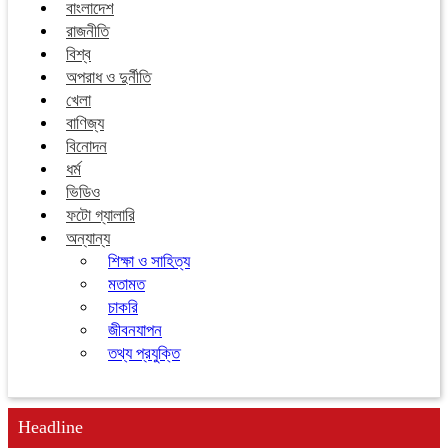
বাংলাদেশ
রাজনীতি
বিশ্ব
অপরাধ ও দুর্নীতি
খেলা
বাণিজ্য
বিনোদন
ধর্ম
ভিডিও
ফটো গ্যালারি
অন্যান্য
শিক্ষা ও সাহিত্য
মতামত
চাকরি
জীবনযাপন
তথ্য প্রযুক্তি
Headline