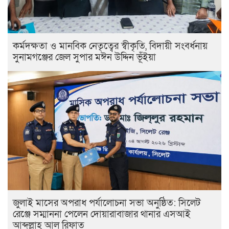
কর্মদক্ষতা ও মানবিক নেতৃত্বের স্বীকৃতি, বিদায়ী সংবর্ধনায়
সুনামগঞ্জের জেল সুপার মঈন উদ্দিন ভূঁইয়া
জুলাই মাসের অপরাধ পর্যালোচনা সভা অনুষ্ঠিত: সিলেট
রেঞ্জে সম্মাননা পেলেন দোয়ারাবাজার থানার এসআই
আব্দুল্লাহ আল রিফাত