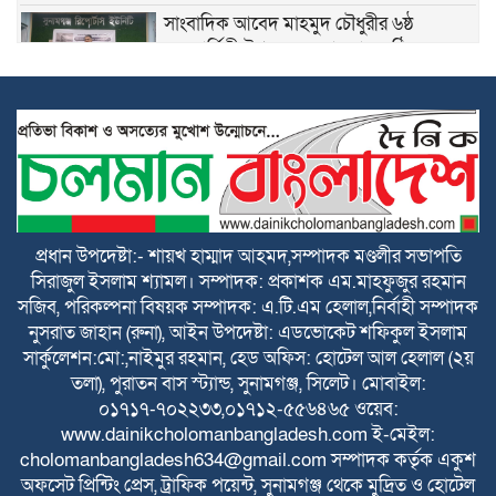
সাংবাদিক আবেদ মাহমুদ চৌধুরীর ৬ষ্ঠ
মৃত্যুবার্ষিকী উপলক্ষে স্মরণসভা অনুষ্ঠিত
শান্তিগঞ্জে বসতঘরে হামলা, লুটপাট ও দখলের
অভিযোগে দ্রুত বিচার ট্রাইব্যুনালে মামলা
কেন্দ্রীয় কৃষক দলের সহ-সাধারণ সম্পাদক
আনিসুল হকের জন্মদিনে সামাজিক
যোগাযোগমাধ্যমে শুভেচ্ছার জোয়ার
প্রধান উপদেষ্টা:- শায়খ হাম্মাদ আহমদ,সম্পাদক মণ্ডলীর সভাপতি
সিরাজুল ইসলাম শ্যামল। সম্পাদক: প্রকাশক এম.মাহফুজুর রহমান
হৃদয়ের ডাকের উদ্যোগে কর্ণফুলীতে বৃক্ষরোপণ
সজিব, পরিকল্পনা বিষয়ক সম্পাদক: এ.টি.এম হেলাল,নির্বাহী সম্পাদক
ও চারা বিতরণ কর্মসূচি অনুষ্ঠিত
নুসরাত জাহান (রুনা), আইন উপদেষ্টা: এডভোকেট শফিকুল ইসলাম
সার্কুলেশন:মো:,নাইমুর রহমান, হেড অফিস: হোটেল আল হেলাল (২য়
নতুন কুঁড়ি স্পোর্টস জাতীয় ফুটবলে সুনামগঞ্জের
তলা), পুরাতন বাস স্ট্যান্ড, সুনামগঞ্জ, সিলেট। মোবাইল:
দাপট, জিহাদ টুর্নামেন্টসেরা
০১৭১৭-৭০২২৩৩,০১৭১২-৫৫৬৪৬৫ ওয়েব:
www.dainikcholomanbangladesh.com ই-মেইল:
cholomanbangladesh634@gmail.com সম্পাদক কর্তৃক একুশ
বাঁচতে চান লোকমান, আড়াই লাখ টাকা-
অফসেট প্রিন্টিং প্রেস, ট্রাফিক পয়েন্ট, সুনামগঞ্জ থেকে মুদ্রিত ও হোটেল
মানবিক সহায়তার আবেদন