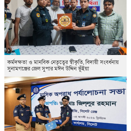
কর্মদক্ষতা ও মানবিক নেতৃত্বের স্বীকৃতি, বিদায়ী সংবর্ধনায়
সুনামগঞ্জের জেল সুপার মঈন উদ্দিন ভূঁইয়া