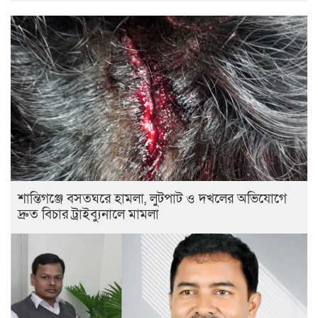
শান্তিগঞ্জে বসতঘরে হামলা, লুটপাট ও দখলের অভিযোগে
দ্রুত বিচার ট্রাইব্যুনালে মামলা