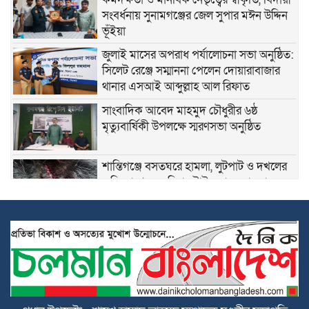
সংবর্ধনায় সুনামগঞ্জের জেল সুপার মঈন উদ্দিন
ভূঁইয়া
জুলাই মাসের অপরাধ পর্যালোচনা সভা অনুষ্ঠিত:
সিলেট রেঞ্জে সম্মাননা পেলেন দোয়ারাবাজার
থানার এসআই আব্দুল্লাহ আল রিফাত
সাংবাদিক আবেদ মাহমুদ চৌধুরীর ৬ষ্ঠ
মৃত্যুবার্ষিকী উপলক্ষে স্মরণসভা অনুষ্ঠিত
শান্তিগঞ্জে বসতঘরে হামলা, লুটপাট ও দখলের
অভিযোগে দ্রুত বিচার ট্রাইব্যুনালে মামলা
কেন্দ্রীয় কৃষক দলের সহ-সাধারণ সম্পাদক
আনিসুল হকের জন্মদিনে সামাজিক
যোগাযোগমাধ্যমে শুভেচ্ছার জোয়ার
হৃদয়ের ডাকের উদ্যোগে কর্ণফুলীতে বৃক্ষরোপণ
ও চারা বিতরণ কর্মসূচি অনুষ্ঠিত