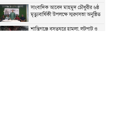
সাংবাদিক আবেদ মাহমুদ চৌধুরীর ৬ষ্ঠ
মৃত্যুবার্ষিকী উপলক্ষে স্মরণসভা অনুষ্ঠিত
শান্তিগঞ্জে বসতঘরে হামলা, লুটপাট ও
দখলের অভিযোগে দ্রুত বিচার
ট্রাইব্যুনালে মামলা
কেন্দ্রীয় কৃষক দলের সহ-সাধারণ
সম্পাদক আনিসুল হকের জন্মদিনে
সামাজিক যোগাযোগমাধ্যমে শুভেচ্ছার
জোয়ার
হৃদয়ের ডাকের উদ্যোগে কর্ণফুলীতে
বৃক্ষরোপণ ও চারা বিতরণ কর্মসূচি
অনুষ্ঠিত
নতুন কুঁড়ি স্পোর্টস জাতীয় ফুটবলে
সুনামগঞ্জের দাপট, জিহাদ টুর্নামেন্টসেরা
বাঁচতে চান লোকমান, আড়াই লাখ টাকা-