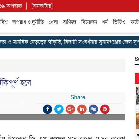
৩৯ অপরাহ্ন
[
কনভাটার
]
বিশ্ব
অপরাধ ও দুর্নীতি
খেলা
বাণিজ্য
বিনোদন
ধর্ম
ভিডিও
ফটো 
 ও মানবিক নেতৃত্বের স্বীকৃতি, বিদায়ী সংবর্ধনায় সুনামগঞ্জের জেল সুপার 
S
কিপূর্ণ হবে
Share