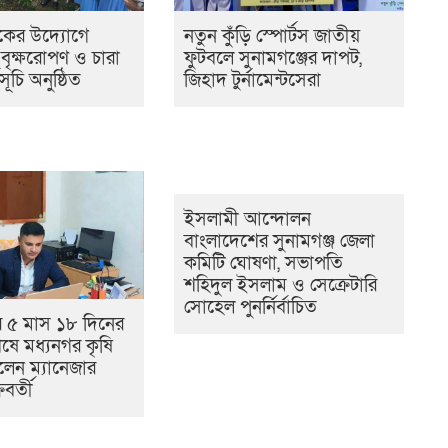
কের উদ্যোগে
নতুন কুঁড়ি স্পোর্টস জাতীয়
 বৃক্ষরোপণ ও চারা
ফুটবলে সুনামগঞ্জের দাপট,
ূচি অনুষ্ঠিত
জিহাদ টুর্নামেন্টসেরা
ইসলামী আন্দোলন
বাংলাদেশের সুনামগঞ্জ জেলা
কমিটি ঘোষণা, সভাপতি
শহিদুল ইসলাম ও সেক্রেটারি
সোহেল পুনর্নির্বাচিত
ছর ৫ মাস ১৮ দিনের
শেষে মধ্যনগর কৃষি
়লেন ম্যানেজার
রবর্তী