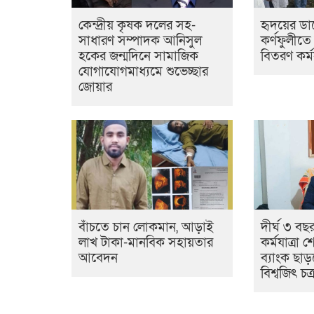
কেন্দ্রীয় কৃষক দলের সহ-
হৃদয়ের ডা
সাধারণ সম্পাদক আনিসুল
কর্ণফুলীতে
হকের জন্মদিনে সামাজিক
বিতরণ কর্মস
যোগাযোগমাধ্যমে শুভেচ্ছার
জোয়ার
বাঁচতে চান লোকমান, আড়াই
দীর্ঘ ৩ ব
লাখ টাকা-মানবিক সহায়তার
কর্মযাত্রা 
আবেদন
ব্যাংক ছাড
বিশ্বজিৎ চক্