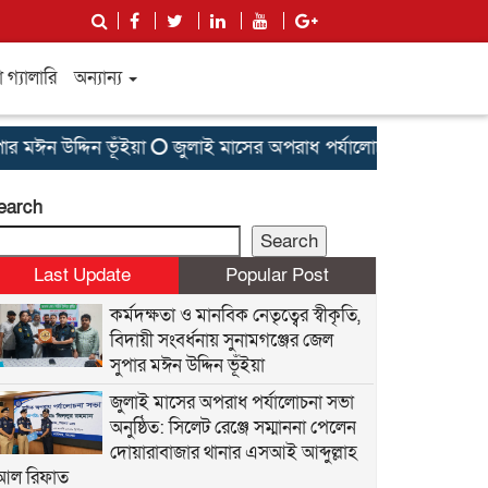
গ্যালারি
অন্যান্য
মঈন উদ্দিন ভূঁইয়া
জুলাই মাসের অপরাধ পর্যালোচনা সভা অনুষ্ঠিত: স
earch
Search
Last Update
Popular Post
কর্মদক্ষতা ও মানবিক নেতৃত্বের স্বীকৃতি,
বিদায়ী সংবর্ধনায় সুনামগঞ্জের জেল
সুপার মঈন উদ্দিন ভূঁইয়া
জুলাই মাসের অপরাধ পর্যালোচনা সভা
অনুষ্ঠিত: সিলেট রেঞ্জে সম্মাননা পেলেন
দোয়ারাবাজার থানার এসআই আব্দুল্লাহ
আল রিফাত