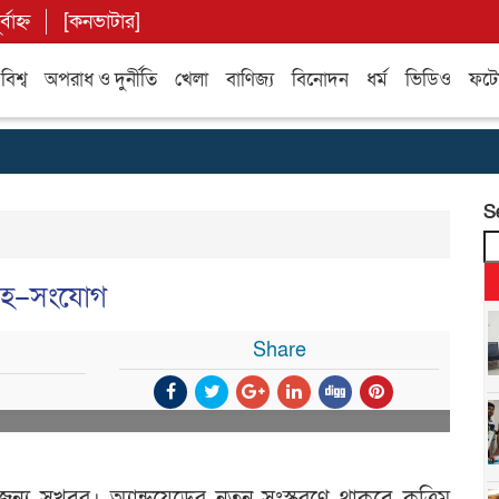
বাহ্ন
[
কনভাটার
]
বিশ্ব
অপরাধ ও দুর্নীতি
খেলা
বাণিজ্য
বিনোদন
ধর্ম
ভিডিও
ফটো 
S
গ্রহ–সংযোগ
Share