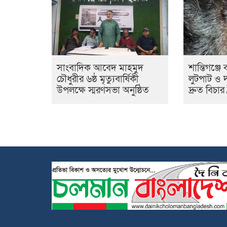
সাংবাদিক আবেদ মাহমুদ
শান্তিগঞ্জ
চৌধুরীর ৬ষ্ঠ মৃত্যুবার্ষিকী
লুটপাট ও
উপলক্ষে স্মরণসভা অনুষ্ঠিত
দ্রুত বিচার