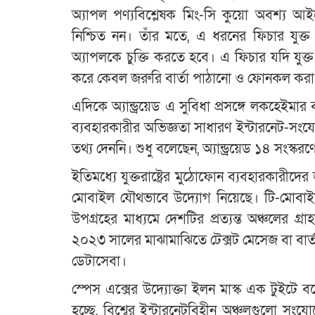
অ্যাপল পণ্যবিশ্লেষক মিং-সি কুয়ো অবশ্য আ
নিশ্চিত নন। তাঁর মতে, এ ধরনের ফিচার যুক্ত 
অ্যাপলকে চুক্তি করতে হবে। এ ফিচার যদি যু
করে কেবল জরুরি বার্তা পাঠানো ও ফোনকল করা
এদিকে অ্যান্ড্রয়েড এ সুবিধা প্রসঙ্গে লকহেইমার ব
ব্যবহারকারীর অভিজ্ঞতা সাধারণ ইন্টারনেট-সং
তথ্য দেননি। শুধু বলেছেন, অ্যান্ড্রয়েড ১৪ সংস্ক
ইতিমধ্যে যুক্তরাষ্ট্রের মুঠোফোন ব্যবহারকারীদে
মোবাইল যৌথভাবে উদ্যোগ নিয়েছে। টি-মোবাইলের
উপগ্রহের মাধ্যমে দেশটির প্রত্যন্ত অঞ্চলের গ্
২০২৩ সালের মাঝামাঝিতে টেক্সট মেসেজ বা বার
ডেটাসেবা।
স্পেস এক্সের উদ্যোক্তা ইলন মাস্ক এক টুইটে 
হচ্ছে, বিশ্বের ইন্টারনেটবিহীন অঞ্চলগুলো স