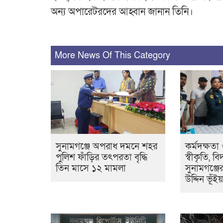
অন্য অপারেটরদের আহ্বান জানান তিনি।
More News Of This Category
সুনামগঞ্জে অপরাধ দমনে শহর
কর্মদক্ষতা
পুলিশ ফাঁড়ির তৎপরতা বৃদ্ধি
স্বীকৃতি, ব
তিন মাসে ১২ মামলা
সুনামগঞ্জ
উদ্দিন ভূঁইয়