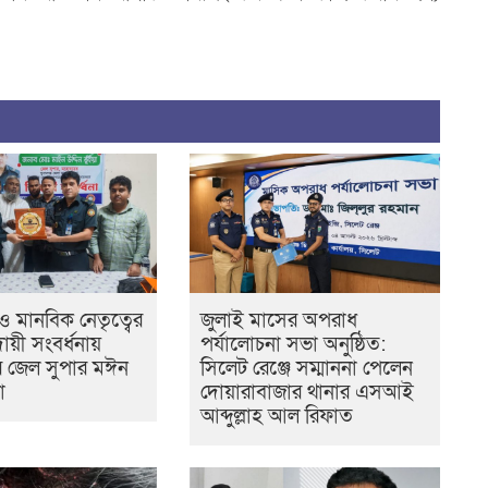
 ও মানবিক নেতৃত্বের
জুলাই মাসের অপরাধ
িদায়ী সংবর্ধনায়
পর্যালোচনা সভা অনুষ্ঠিত:
ের জেল সুপার মঈন
সিলেট রেঞ্জে সম্মাননা পেলেন
া
দোয়ারাবাজার থানার এসআই
আব্দুল্লাহ আল রিফাত