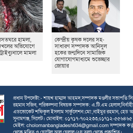
ে বসতঘরে হামলা,
কেন্দ্রীয় কৃষক দলের সহ-
 দখলের অভিযোগে
সাধারণ সম্পাদক আনিসুল
 ট্রাইব্যুনালে মামলা
হকের জন্মদিনে সামাজিক
যোগাযোগমাধ্যমে শুভেচ্ছার
জোয়ার
প্রধান উপদেষ্টা:- শায়খ হাম্মাদ আহমদ,সম্পাদক মণ্ডলীর সভাপতি 
রহমান সজিব, পরিকল্পনা বিষয়ক সম্পাদক: এ.টি.এম হেলাল,নির্বাহী 
এডভোকেট শফিকুল ইসলাম সার্কুলেশন:মো:,নাইমুর রহমান, হেড অফিস
সুনামগঞ্জ, সিলেট। মোবাইল: ০১৭১৭-৭০২২৩৩,০১৭১২-৫৫৬৪৬
মেইল: cholomanbangladesh634@gmail.com সম্পাদক কর্তৃক একুশ 
থেকে মুদ্রিত ও হোটেল আল হেলাল (২য় তলা) থেকে প্রকাশিত।