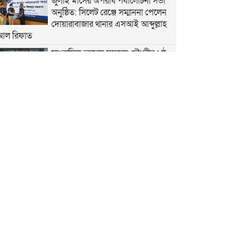
জুলাই মাসের অপরাধ পর্যালোচনা সভা
অনুষ্ঠিত: সিলেট রেঞ্জে সম্মাননা পেলেন
দোয়ারাবাজার থানার এসআই আব্দুল্লাহ
আল রিফাত
সাংবাদিক আবেদ মাহমুদ চৌধুরীর ৬ষ্ঠ
মৃত্যুবার্ষিকী উপলক্ষে স্মরণসভা অনুষ্ঠিত
শান্তিগঞ্জে বসতঘরে হামলা, লুটপাট ও
দখলের অভিযোগে দ্রুত বিচার
ট্রাইব্যুনালে মামলা
কেন্দ্রীয় কৃষক দলের সহ-সাধারণ
সম্পাদক আনিসুল হকের জন্মদিনে
সামাজিক যোগাযোগমাধ্যমে শুভেচ্ছার
জোয়ার
হৃদয়ের ডাকের উদ্যোগে কর্ণফুলীতে
বৃক্ষরোপণ ও চারা বিতরণ কর্মসূচি
অনুষ্ঠিত
নতুন কুঁড়ি স্পোর্টস জাতীয় ফুটবলে