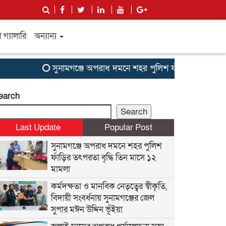
গ্যালারি
অন্যান্য
সুনামগঞ্জে অপরাধ দমনে শহর পুলিশ ফাঁড়ির তৎপরতা বৃদ্ধ
earch
Search
Last Update
Popular Post
সুনামগঞ্জে অপরাধ দমনে শহর পুলিশ
ফাঁড়ির তৎপরতা বৃদ্ধি তিন মাসে ১২
মামলা
কর্মদক্ষতা ও মানবিক নেতৃত্বের স্বীকৃতি,
বিদায়ী সংবর্ধনায় সুনামগঞ্জের জেল
সুপার মঈন উদ্দিন ভূঁইয়া