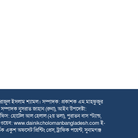
সিরাজুল ইসলাম শ্যামল। সম্পাদক: প্রকাশক এম.মাহফুজুর
সম্পাদক নুসরাত জাহান (রুনা), আইন উপদেষ্টা:
: হোটেল আল হেলাল (২য় তলা), পুরাতন বাস স্ট্যান্ড,
৫ ওয়েব: www.dainikcholomanbangladesh.com ই-
অফসেট প্রিন্টিং প্রেস, ট্রাফিক পয়েন্ট, সুনামগঞ্জ