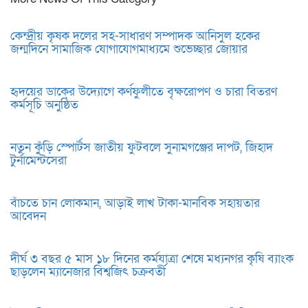
কেন্দ্রীয় কৃষক দলের সহ-সাধারণ সম্পাদক আনিসুল হকের
জন্মদিনে সামাজিক যোগাযোগমাধ্যমে শুভেচ্ছার জোয়ার
হৃদয়ের ডাকের উদ্যোগে কর্ণফুলীতে বৃক্ষরোপণ ও চারা বিতরণ
কর্মসূচি অনুষ্ঠিত
নতুন কুঁড়ি স্পোর্টস জাতীয় ফুটবলে সুনামগঞ্জের দাপট, জিহাদ
টুর্নামেন্টসেরা
বাঁচতে চান লোকমান, আড়াই লাখ টাকা-মানবিক সহায়তার
আবেদন
দীর্ঘ ৩ বছর ৫ মাস ১৮ দিনের কর্মযাত্রা শেষে মধ্যনগর কৃষি ব্যাংক
ছাড়লেন ম্যানেজার বিশ্বজিৎ চক্রবর্তী