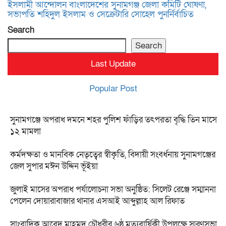
ইসলামী আন্দোলন বাংলাদেশের সুনামগঞ্জ জেলা কমিটি ঘোষণা,
সভাপতি শহিদুল ইসলাম ও সেক্রেটারি সোহেল পুনর্নির্বাচিত
Search
Search
Last Update
Popular Post
সুনামগঞ্জে অপরাধ দমনে শহর পুলিশ ফাঁড়ির তৎপরতা বৃদ্ধি তিন মাসে
১২ মামলা
কর্মদক্ষতা ও মানবিক নেতৃত্বের স্বীকৃতি, বিদায়ী সংবর্ধনায় সুনামগঞ্জের
জেল সুপার মঈন উদ্দিন ভূঁইয়া
জুলাই মাসের অপরাধ পর্যালোচনা সভা অনুষ্ঠিত: সিলেট রেঞ্জে সম্মাননা
পেলেন দোয়ারাবাজার থানার এসআই আব্দুল্লাহ আল রিফাত
সাংবাদিক আবেদ মাহমুদ চৌধুরীর ৬ষ্ঠ মৃত্যুবার্ষিকী উপলক্ষে স্মরণসভা