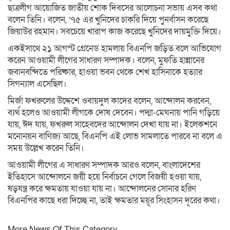
ছাত্রলীগ আয়োজিত জাতীয় শোক দিবসের আলোচনা সভায় এসব কথা
বলেন তিনি। বলেন, ’৭৫ এর খুনিদের চাকরি দিয়ে পুনর্বাসন করেছে
জিয়াউর রহমান। সবচেয়ে খারাপ কাজ করেছে খুনিদের দায়মুক্তি দিয়ে।
একইসাথে ২১ আগস্ট গ্রেনেড হামলায় বিএনপি জড়িত বলে আভিযোগ
করেন আওয়ামী লীগের সাধারণ সম্পাদক। বলেন, মুফতি হান্নানের
জবানবন্দিতে পরিষ্কার, হাওয়া ভবন থেকে শেখ হাসিনাকে হত্যার
সিগন্যাল এসেছিল।
মির্জা ফখরুলের উদ্দেশে ওবায়দুল কাদের বলেন, আন্দোলন করবেন,
ব্যর্থ হলেও আওয়ামী লীগকে দোষ দেবেন। পদ্মা-মেঘনায় পানি গড়িয়ে
যায়, ঈদ যায়, ফখরুল সাহেবদের আন্দোলন দেখা যায় না। ইলেকশনে
মনোনয়ন বাণিজ্য আছে, বিএনপি এই লোভ সামলাতে পারবে না বলে এ
সময় উল্লেখ করেন তিনি।
আওয়ামী লীগের এ সাধারণ সম্পাদক আরও বলেন, বাংলাদেশের
ইতিহাসে আন্দোলনে জয়ী হয়ে নির্বাচনে গেলে বিজয়ী হওয়া যায়,
ষড়যন্ত্র করে ক্ষমতায় যাওয়া যায় না। আন্দোলনের সোনার হরিণ
বিএনপির কাছে ধরা দিচ্ছে না, তাই ক্ষমতার ময়ূর সিংহাসন দূরের কথা।
More News Of This Category