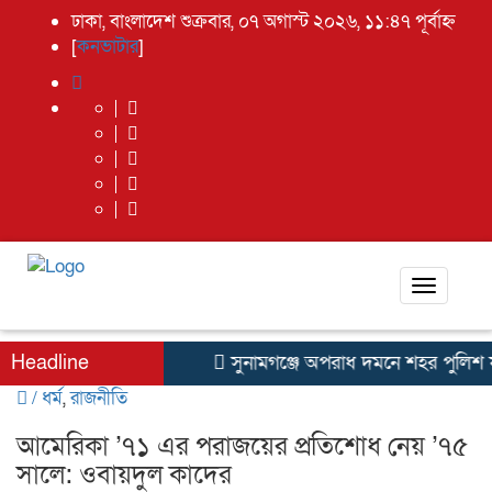
ঢাকা, বাংলাদেশ শুক্রবার, ০৭ অগাস্ট ২০২৬, ১১:৪৭ পূর্বাহ্ন
[
কনভাটার
]
Toggle
navigati
Headline
সুনামগঞ্জে অপরাধ দমনে শহর পুলিশ ফা
/
ধর্ম
,
রাজনীতি
আমেরিকা ’৭১ এর পরাজয়ের প্রতিশোধ নেয় ’৭৫
সালে: ওবায়দুল কাদের